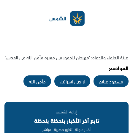
هيئة العلماء والدعاة: ’مهرجان للخمور في مقبرة مأمن الله في القدس‘
المواضيع
مسعود غنايم
اراضي اسرائيل
مأمن الله
إذاعة الشمس
تابع آخر الأخبار بلحظة بلحظة
أخبار عاجلة · تقارير حصرية · مباشر