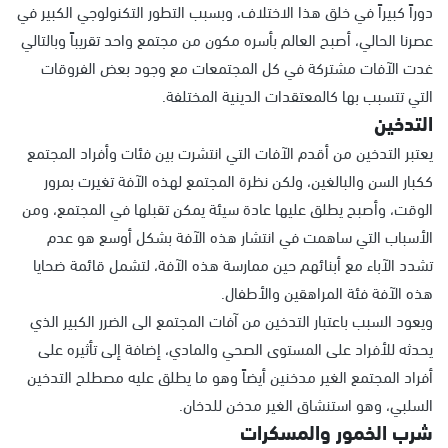
دوراً كبيراً في خلق هذا الاختلاف، وبسبب التطور التكنولوجي الكبير في
عصرنا الحالي، أصبح العالم بأسره مكون من مجتمع واحد تقريباً وبالتالي
غدت الآفات مشتركة في كل المجتمعات مع وجود بعض الفروقات
التي تتسبب بها كالمعتقدات الدينية المختلفة.
التدخين
يعتبر التدخين من أقدم الآفات التي انتشرت بين فئات وأفراد المجتمع
ككبار السن والبالغين، ولكن نظرة المجتمع لهذه الآفة تغيرت بمرور
الوقت، وأصبح يطلق عليها عادة سيئة يمكن تقبلها في المجتمع، ومن
الأسباب التي ساهمت في انتشار هذه الآفة بشكل أوسع هو عدم
تشدد الآباء مع أبنائهم حين ممارسة هذه الآفة، لتشمل قائمة ضحايا
هذه الآفة فئة المراهقين والأطفال.
ويعود السبب باعتبار التدخين من آفات المجتمع الى الضرر الكبير الذي
يحدثه للأفراد على المستوى الصحي والمادي، إضافة إلى تأثيره على
أفراد المجتمع الغير مدخنين أيضاً وهو ما يطلق عليه مصطلح التدخين
السلبي، وهو استنشاق الغير مدخن للدخان.
شرب الخمور والمسكرات