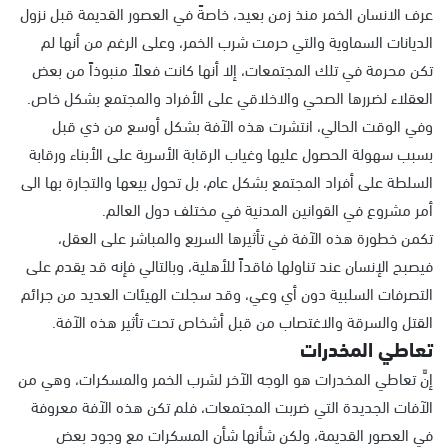
عرف الانسان الخمر منذ زمن بعيد، خاصةً في العصور القديمة قبل نزول
الديانات السماوية والتي حرمت شرب الخمر، وعلى الرغم من أنها لم
تكن محرمة في تلك المجتمعات، إلا أنها كانت فعلاً منبوذاً من بعض
العقلاء لضررها الصحي والاخلاقي على الأفراد والمجتمع بشكل خاص.
وفي الوقت الحالي، انتشرت هذه الآفة بشكل أوسع من ذي قبل
بسبب سهولة الحصول عليها وغياب الرقابة الأسرية على الأبناء ورقابة
السلطة على أفراد المجتمع بشكل عام، بل تحول بيعها والتجارة بها الى
أمر مشروع في القوانين المدنية في مختلف دول العالم.
تكمن خطورة هذه الآفة في تأثيرها السريع والمباشر على العقل،
فيصبح الإنسان عند تناولها فاقداً للأهلية، وبالتالي فإنه قد يقدم على
التصرفات السلبية دون أي وعي، وقد سجلت الهيئات العديد من جرائم
القتل والسرقة والاغتصاب من قبل أشخاص تحت تأثير هذه الآفة.
تعاطي المخدرات
إنَّ تعاطي المخدرات هو الوجه الآخر لشرب الخمر والمسكرات، وهي من
الآفات الجديدة التي ضربت المجتمعات، فلم تكن هذه الآفة معروفة
في العصور القديمة، ولكن شأنها شأن المسكرات مع وجود بعض