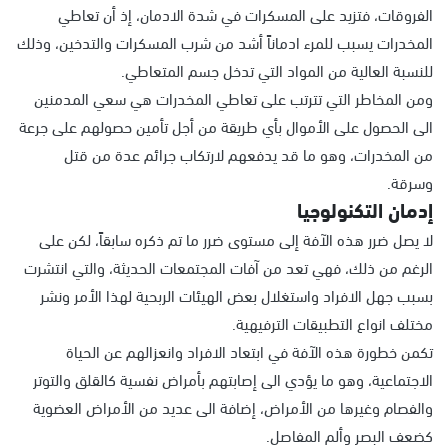
الفروقات، فتزيد على المسكرات في شدة الادمان، إذ أن تعاطي
المخدرات يسبب للمرء ادماناً أشد من شرب المسكرات والتدخين، وذلك
للنسبة العالية من المواد التي تدخل جسم المتعاطي.
ومن المخاطر التي تترتب على تعاطي المخدرات هي سعي المدمنين
الى الحصول على الأموال بأي طريقة من أجل تأمين حصولهم على جرعة
من المخدرات، وهو ما قد يدفعهم لارتكاب جرائم عدة من قتل
وسرقة.
إدمان التكنولوجيا
لا يصل ضرر هذه الآفة إلى مستوى ضرر ما تم ذكره سابقاً، لكن على
الرغم من ذلك، فهي تعد من آفات المجتمعات الحديثة، والتي انتشرت
بسبب جهل الافراد واستغلال بعض الهيئات الربحية لهذا الأمر ونشر
مختلف انواع التطبيقات الترفيهية.
تكمن خطورة هذه الآفة في ابتعاد الافراد وانعزالهم عن الحياة
الاجتماعية، وهو ما يؤدي الى إصابتهم بأمراض نفسية كالقلق والتوتر
والفصام وغيرها من الأمراض، إضافة الى عديد من الأمراض العضوية
كضعف البصر وألم المفاصل.