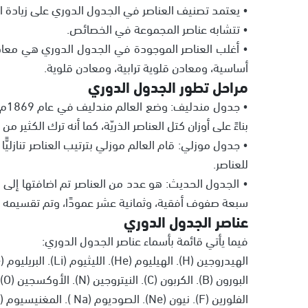
• يعتمد تصنيف العناصر في الجدول الدوري على زيادة الأ
• تتشابه عناصر المجموعة في الخصائص.
• أغلب العناصر الموجودة في الجدول الدوري هي معاد
أساسية، ومعادن قلوية ترابية، ومعادن قلوية.
مراحل تطور الجدول الدوري
بناءً على أوزان كتل العناصر الذريّة، كما أنه ترك الكثير 
• جدول موزلي: قام العالم موزلي بترتيب العناصر تنازليًّا
للعناصر.
• الجدول الحديث: هو عدد من العناصر تم اضافتها إلى جد
سبعة صفوف أفقية، وثمانية عشر عمودًا، وتم تقسيمه إ
عناصر الجدول الدوري
فيما يأتي قائمة بأسماء عناصر الجدول الدوري:
الهيدروجين (H). الهيليوم (He). الليثيوم (Li). البريليوم (Be).
البورون (B). الكربون (C). النيتروجين (N). الأوكسجين (O).
الفلورين (F). نيون (Ne). الصوديوم (Na ). المغنيسيوم (Mg).