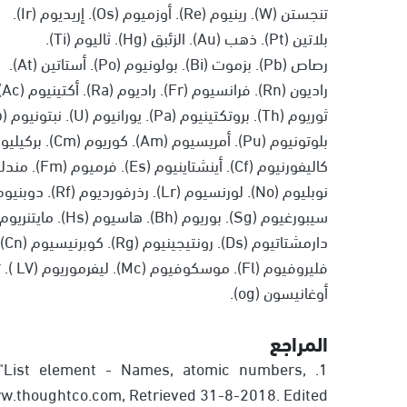
تنجستن (W). رينيوم (Re). أوزميوم (Os). إريديوم (Ir).
بلاتين (Pt). ذهب (Au). الزئبق (Hg). ثاليوم (Ti).
رصاص (Pb). بزموت (Bi). بولونيوم (Po). أستاتين (At).
راديون (Rn). فرانسيوم (Fr). راديوم (Ra). أكتينيوم (Ac).
ثوريوم (Th). بروتكتينيوم (Pa). يورانيوم (U). نبتونيوم (Np).
بلوتونيوم (Pu). أمريسيوم (Am). كوريوم (Cm). بركيليوم (Bk).
كاليفورنيوم (Cf). أينشتاينيوم (Es). فرميوم (Fm). مندليفيوم (Md).
نوبليوم (No). لورنسيوم (Lr). رذرفورديوم (Rf). دوبنيوم (Db).
سيبورغيوم (Sg). بوريوم (Bh). هاسيوم (Hs). مايتنريوم (Mt).
دارمشتاتيوم (Ds). رونتيجينيوم (Rg). كوبرنيسيوم (Cn). نيهونيوم "أنون تريوم" (NH).
فليروفيوم (Fl). موسكوفيوم (Mc). ليفرموريوم (LV ). تينيسين (TS).
أوغانيسون (og).
المراجع
, "List element - Names, atomic numbers,
.thoughtco.com, Retrieved 31-8-2018. Edited.