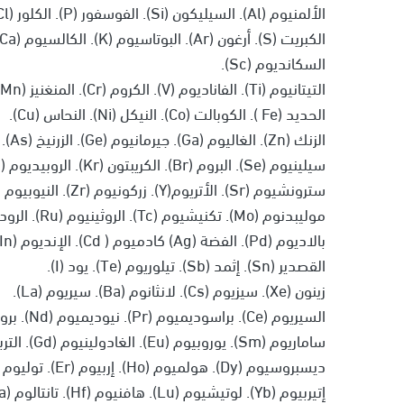
الألمنيوم (Al). السيليكون (Si). الفوسفور (P). الكلور (Cl).
الكبريت (S). أرغون (Ar). البوتاسيوم (K). الكالسيوم (Ca).
السكانديوم (Sc).
التيتانيوم (Ti). الفاناديوم (V). الكروم (Cr). المنغنيز (Mn).
الحديد (Fe ). الكوبالت (Co). النيكل (Ni). النحاس (Cu).
الزنك (Zn). الغاليوم (Ga). جيرمانيوم (Ge). الزرنيخ (As).
سيلينيوم (Se). البروم (Br). الكريبتون (Kr). الروبيديوم (Rb).
سترونشيوم (Sr). الأتريوم(Y). زركونيوم (Zr). النيوبيوم (Nb).
موليبدنوم (Mo). تكنيشيوم (Tc). الروثينيوم (Ru). الروديوم (Rh).
بالاديوم (Pd). الفضة (Ag) كادميوم ( Cd). الإنديوم (In).
القصدير (Sn). إثمد (Sb). تيلوريوم (Te). يود (I).
زينون (Xe). سيزيوم (Cs). لانثانوم (Ba). سيريوم (La).
السيريوم (Ce). براسوديميوم (Pr). نيوديميوم (Nd). بروميثيوم (Pm).
ساماريوم (Sm). يوروبيوم (Eu). الغادولينيوم (Gd). التربيوم (Tb).
ديسبروسيوم (Dy). هولميوم (Ho). إربيوم (Er). توليوم (Tm).
إتيربيوم (Yb). لوتيشيوم (Lu). هافنيوم (Hf). تانتالوم (Ta).