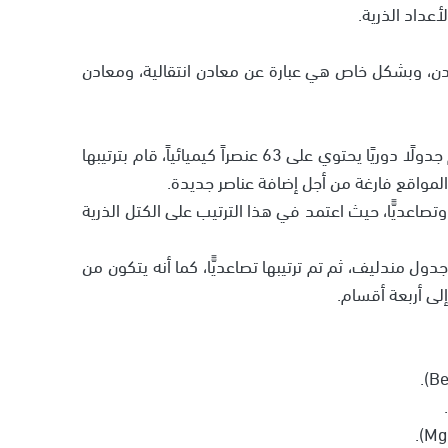
عداد الذرية.
ن، وبشكل خاص هي عبارة عن معادن انتقالية، ومعادن
• جدول مندليف: وضع العالم مندليف في عام 1869م جدولًا دوريًا يحتوي على 63 عنصراً كيميائياً، قام بترتيبها
من المواقع فارغة من أجل إضافة عناصر جديدة.
 وتصاعديًّا، حيث اعتمد في هذا الترتيب على الكتل الذرية
ول مندليف، ثم تم ترتيبها تصاعديًّا، كما أنه يتكون من
لى أربعة أقسام.