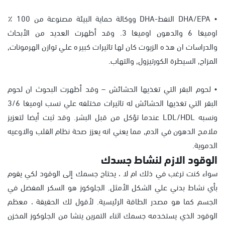
• DHA/EPA النفط-DHA ووكالة حماية البيئة مصنوعة من 100 ٪
اوميغا 6 والدهون اوميغا 3. وقد أظهرت العديد من الأبحاث
والدراسات ان هذه الزيوت كان لها تاثيرات كبيره علي توازن الهرمونات,
المزاج, السيطرة الكورتيزول, والتهاب.
• لحوم البقر التي تغذيها الحشائش – وقد أظهرت البحوث ان لحوم
البقر التي تغذيها الحشائش له تاثيرات مختلفه علي نسب اوميغا 3/6
ونسبه LDL/HDL عندما تؤكل من قبل البشر. وقد ثبت أيضا لتعزيز
ملامح الدهون في الدم, مما يعني انه يعزز صحة نظام القلب والاوعيه
الدموية.
الوقود الازم لنشاط جسدك
سواء كنت ترغب في ذلك ام لا ، يحتاج جسمك إلى الوقود لكي يقوم
بأي نشاط بدني علي الشكل الأمثل. الجلوكوز هو السكر المفضل في
الجسم كما هو مصدر الطاقة الرئيسية. لأقول لك الحقيقة ، معظم
الوقود الذي يستخدمه جسمك اثناء التمرين ينشا من الجلوكوز المخزن