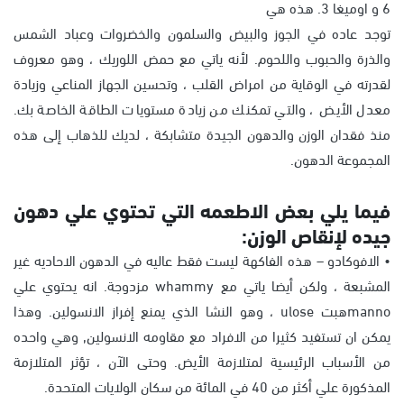
6 و اوميغا 3. هذه هي
توجد عاده في الجوز والبيض والسلمون والخضروات وعباد الشمس
والذرة والحبوب واللحوم. لأنه ياتي مع حمض اللوريك ، وهو معروف
لقدرته في الوقاية من امراض القلب ، وتحسين الجهاز المناعي وزيادة
معدل الأيض ، والتي تمكنك من زيادة مستويات الطاقة الخاصة بك.
منذ فقدان الوزن والدهون الجيدة متشابكة ، لديك للذهاب إلى هذه
المجموعة الدهون.
فيما يلي بعض الاطعمه التي تحتوي علي دهون
جيده لإنقاص الوزن:
• الافوكادو – هذه الفاكهة ليست فقط عاليه في الدهون الاحاديه غير
المشبعة ، ولكن أيضا ياتي مع whammy مزدوجة. انه يحتوي علي
mannoهبت ulose ، وهو النشا الذي يمنع إفراز الانسولين. وهذا
يمكن ان تستفيد كثيرا من الافراد مع مقاومه الانسولين, وهي واحده
من الأسباب الرئيسية لمتلازمة الأيض. وحتى الآن ، تؤثر المتلازمة
المذكورة علي أكثر من 40 في المائة من سكان الولايات المتحدة.