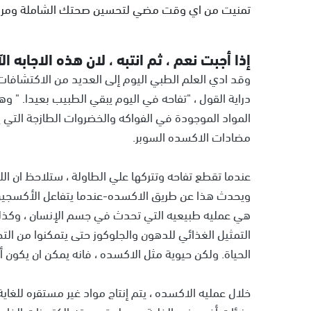
تمنيت من اي وقت مضي لتحسين صحتك الشاملة ومره و
إذا أجبت نعم ، ثم انتبه ، لان هذه الاجابه ال
وقد ادي العلم الطبي اليوم إلى العديد من الاكتشافات
دراية القول ، "تفاحه في اليوم يبقي الطبيب بعيدا. " 
المواد الموجودة في الفواكه والخضروات الطازجة التي
مضادات الاكسده السوبر.
عندما تقطع تفاحه وتتركها علي الطاولة ، ستلاحظ ان ال
ويحدث هذا عن طريق الاكسده-عندما يتفاعل الأكسجين 
هي عمليه طبيعيه التي تحدث في جسم الإنسان ، وكذلك.
التمثيل الغذائي للدهون والجلوكوز حتى يتمكنوا من الت
الحياة. ولكن حيوية مثل الاكسده ، فانه يمكن ان يكون أ
خلال عمليه الاكسده ، يتم إنتاج مواد غير مستقره للغاي
جزيئات أخرى في الخلية عن طريق سرقه الكترونات الخاصة