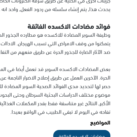
يحدث هذا, يتم إنشاء سلسله من ردود الفعل, واحد انه ع
فوائد مضادات الاكسده الفائقة
وظيفة السوبر المضادة للاكسده هو مطارده الجذور الحر
يتمكنوا من وقف الامراض التي تسبب الهيجان. الاداات ال
ضد الآثار الضارة للجذور الحرة عن طريق منعهم من التفا
بعض المضادات الاكسده السوبر قد تعمل أيضا في المق
الحرة. الآخرين العمل عن طريق إصلاح الاضرار الناجمة ع
حصر لها لتحديد مدي الفوائد الصحية السوبر المضادة 
موضوع مختلف الدراسات البحثية السرطان وحتى البحوث
الأكبر, النتائج غير متناسقة فقط بقدر المكملات الغذائية
تفاحه في اليوم لا تبقي الطبيب في الواقع بعيدا.
المواضيع
مضادات الاكسده الفائقة