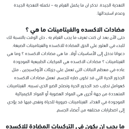
التغذية الجيدة. تذكر ان ما يكمل القيام به – تكمله التغذية الجيدة
وعدم استبدالها.
مضادات الاكسده والفيتامينات ما هي ؟
حتى الآن بعد ان كنت تعرف ما يجب القيام به ، حان الوقت بالنسبة لك
للبدء في العثور علي الحق المضادة للاكسده والفيتامينات الصيغة.
دعوانا ندخل إلى الأساسيات أولا. ما هي مضادات الاكسده ؟ وما هي
الفيتامينات ؟ مضادات الاكسده هي المركبات الطبيعية الموجودة
عاده في معظم النباتات التي تعمل علي جزيئات الأوكسيجين ، مثل
الجذور الحرة التي قد تكون ضاره للجسم. تعمل مضادات الاكسده
كعوامل تحارب ضد الجذور الحرة وتصلح الضرر الذي تسببه. الفيتامينات
المتعددة من جهة أخرى هي المواد العضوية أو المواد الكيميائية
الموجودة في الغذاء. الفيتامينات ضرورية للحياة ونقص فيها قد يؤدي
إلى اضطرابات مختلفه من أعضاء الجسم.
ما يجب ان يكون في التركيبات المضادة للاكسده