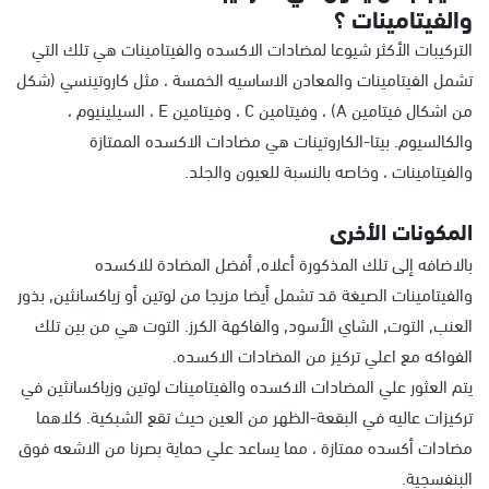
والفيتامينات ؟
التركيبات الأكثر شيوعا لمضادات الاكسده والفيتامينات هي تلك التي
تشمل الفيتامينات والمعادن الاساسيه الخمسة ، مثل كاروتينسي (شكل
من اشكال فيتامين A) ، وفيتامين C ، وفيتامين E ، السيلينيوم ،
والكالسيوم. بيتا-الكاروتينات هي مضادات الاكسده الممتازة
والفيتامينات ، وخاصه بالنسبة للعيون والجلد.
المكونات الأخرى
بالاضافه إلى تلك المذكورة أعلاه, أفضل المضادة للاكسده
والفيتامينات الصيغة قد تشمل أيضا مزيجا من لوتين أو زياكسانثين, بذور
العنب, التوت, الشاي الأسود, والفاكهة الكرز. التوت هي من بين تلك
الفواكه مع اعلي تركيز من المضادات الاكسده.
يتم العثور علي المضادات الاكسده والفيتامينات لوتين وزياكسانثين في
تركيزات عاليه في البقعة-الظهر من العين حيث تقع الشبكية. كلاهما
مضادات أكسده ممتازة ، مما يساعد علي حماية بصرنا من الاشعه فوق
البنفسجية.