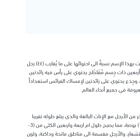
تُسمى أيضاً (الحريشة)، هي من كثيرات الأرجُل،وقَد سُميَت بهذا الإسم نسبةً الى احتوائها على ما يُقارب (٤٤) رجل
-١٥) سنتمتراً، وأُم أربعة وأربعين ذات جِسم مُفَلطَح يحتوي على رأس فيه زائدتين
، وجِذع يحتوي على زائدتين لإمساك الفرائس استعداداً
روفة في جميع أنحاء العالم.
1 زوج من الأرجل وزوج أخر من الأرجل مع الإناث البالغة والذي يبلغ طوله تقريبا
ضعف طول الجسم والذي يبلغ طوله حوالى من (1- 1.5) بوصة، مما يصبح طول ام اربعة واربعين الكلي من (3-
تشعار، والأرجل مقسمة الى مناطق فاتحة وداكنة، ولون