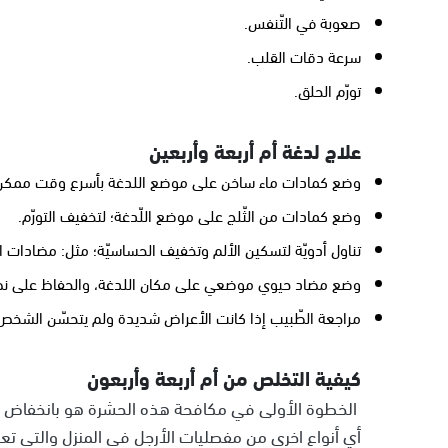
صعوبة في التّنفس.
سرعة دقات القلب.
تورّم الحلق.
علاج لدغة أم أربعة وأربعين
وضع كمادات ماء ساخن على موضع اللدغة بأسرع وقت ممكن؛ 
وضع كمادات من الثّلج على موضع اللّدغة؛ لتخفيف التورّم.
تناول أدويّة لتسكين الألم وتخفيف الحساسيّة؛ مثل: مضادات ال
وضع مضاد حيوي موضعي على مكان اللدغة، والحفاظ على نظاف
مراجعة الطّبيب إذا كانت الأعراض شديدة ولم يتحسّن الشخص خ
كيفية التخلص من أم أربعة وأربعون
الخطوة الأولى في مكافحة هذه الحشرة هو بانخفاض مصد
أي أنواع اخرى من مفصليات الأرجل في المنزل والتي تعت