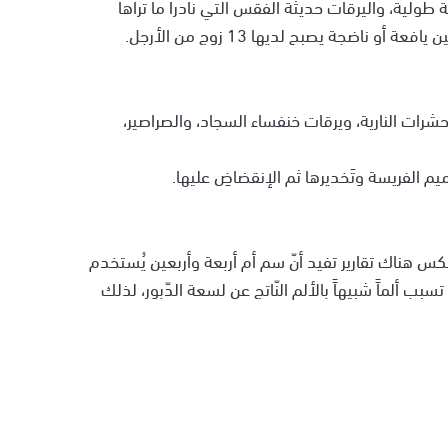
ولية، واليرقات حديثة الفقس التي نادرا ما تراها
 ناضجة يصبح لديها 13 زوج من الأرجل.
رات النارية، ويرقات خنفساء السجاد، والصراصير،
الفريسة وتَخديرها ثم الإنقضاضِ عليها.
كس هناك تقارير تفيد أنّ سم أم أربعة وأربعين يُستخدم
ب ألماََ شبيهاََ بالألم النّاتج عن لسعة الدّبور، لذلك