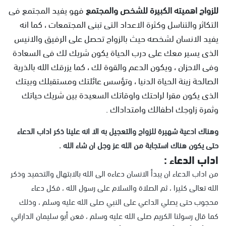
للزواج اهميته الكبيرة للشخص والمجتمع
فهو يفيد المجتمع فى
التكاثر والتناسل وكثرة الاعداد التى تبنى المجتمعات ، كما انه
يفيد الانسان لشخصه حيث بالزواج تحصل على الرفيق والانيس
الذى يسير معك على درب الحياة يكون شريك لك فى السعادة
وفى الاحزان ، ويكون الدعم والقوة لك ، كما يزرقك الله بالذرية
الصالحة زينة الحياة الدنيا ، وتؤسس عائلتك ومستقبلك وبيتك
الذى يكون مقرا لراحتك واوقاتك السعيدة بين شريك حياتك
وثمرة زاوجك اطفالك وامتداداك .
وهناك ادعية شهيرة للزواج والتعجيل به الا انه علينا ذكر اداب الدعاء
حتى يكون هناك استجابة من الله عز وجل ان شاء الله .
اداب الدعاء :
من اداب الدعاء ان يبدأ الانسان دعاءه الى الله بالابتهال والتحميد وذكر
الله تعالى كثيرا ، ثم الصلاة والسلام على رسول الله ، فكل دعاء
محجوب حتى يصلي الداعي على النبي صلى الله عليه وسلم ، وذلك
كما قال رسولنا الكريم صلى الله عليه وسلم ، فعن أبو سليمان الداراني