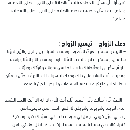
“من أراد أن يسأل الله حاجة فليبدأ بالصلاة على النبي – صلى الله عليه
وسلم – ثم يسأل حاجته، ثم يختم بالصلاة على النبي- صلى الله عليه
وسلم ” .
دعاء الزواج – تيسير الزواج :
– اللهم يا مسخّر القويّ للضّعيف ومسخر الشياطين والجن والرّيح لنبيّنا
سليمان، ومسخّر الطّير والحديد لنبيّنا داود، ومسخّر النّار لنبيّنا إبراهيم،
اللهمّ سخّر لي زوجاًيخافك يا ربّ العالمين بحولك وقوّتك وعزّتك
وقدرتك، أنت القادر على ذلك وحدك لا شريك لك، اللهمّ يا حنّان يا منّان
يا ذا الجلال والإكرام يا بديع السماوات والأرض يا حيّ يا قيّوم .
– اللهمّ إنّي أسألك بأنّي أشهد أنّك أنت الّذي لا إله إلا أنت الأحد الصّمد
الذي لم يلد ولم يولد ولم يكن له كفواً احد. اقض حاجتي..آنس
وحدتي..فرّج كربتي..اجعل لي رفيقاً صالحاً كي نسبّحك كثيراً ونذكرك
كثيراً، فأنت بي بصيراً يا مجيب المضطر إذا دعاك..احلل عقدتي..آمن