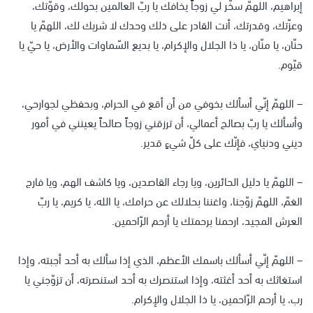
إبراهيم، اللهمّّ سخّر لي زوجاً يخافك يا ربّ العالمين بحولك، وقوّتك،
وعزّتك، وقدرتك، أنت القادر على ذلك وحدك لا شريك لك، اللهمّ يا
حنّان، يا منّان، يا ذا الجلال والإكرام، يا بديع السّماوات والأرض، يا حيّ يا
قيّوم.
– اللهمّ إنّي أسألك بخوفي من أن أقع في الحرام، وبحفظي لجوارحي،
وأسألك يا ربّ بصالح أعمالي، أن ترزقني زوجاً صالحاً يعينني في أمور
ديني ودنياي، فإنّك على كلّ شيءٍ قدير.
– اللهمّ يا دليل الحائرين، ويا رجاء القاصدين، ويا كاشف الهم، ويا فارج
الغمّ، اللهمّ زوّجنا، واغننا بحلالك عن حرامك، يا الله، يا كريم، يا ربّ
العرش المجيد، ارحمنا برحمتك يا أرحم الرّاحمين.
– اللهمّ إنّي أسألك باسمك الأعظم، الذي إذا سألك به أحد أجبته، وإذا
استغاثك به أحد أغثته، وإذا استنصرك به أحد استنصرته، أن تزوّجني يا
رب، يا أرحم الرّاحمين، يا ذا الجلال والإكرام.