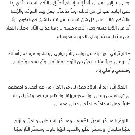
روعتي..يا إلهي من لي ألجأ إليه إذا لم ألجأ إلى الرّكن الشّديد الّذي إذا
دعى أجاب. هب لي من لدنك زوجاً صالحاً.. اجعل بيننا المودّة والرّحمة
والسّكن..فأنت على كلّ شيْ قدير..يا من قلت للشيْ كن فيكون.. ربّنا
آتنا في الدّنيا حسنة وفي الآخرة حسنة .. وقنا عذاب النّار.. وصلّي اللهمّ
على سيّدنا محمّد وعلى آله وصحبه وسلم.
– اللهمّ إنّي أعوذ بك من بواري وتأخّر زواجى وبطئه وقعودي، وأسألك
أن ترزقني خيراً ممّا استحقّ من الزّوج وممّا آمل، وأن تقنعه وأهله بي،
وتقنعني وأهلي به.
– اللهمّ إنّي أريد أن اتزوّج فقدّر لي من الرّجال من هم أعف، و احفظهم
لي في نفسي ومالي، وأوسعهم رزقاً، وأعظمهم بركة، وقدّر لي ولداً
طيّباً تجعل له خلقاً صالحاً في حياتي ومماتي.
–اللهمّ يا مسخّر القويّ للضّعيف، ومسخّر الشّياطين، والجنّ، والرّيح،
لنبيّنا سليمان، ومسخّر الطّير والحديد لنبيّنا داود، ومسخّر النّار لنبيّنا