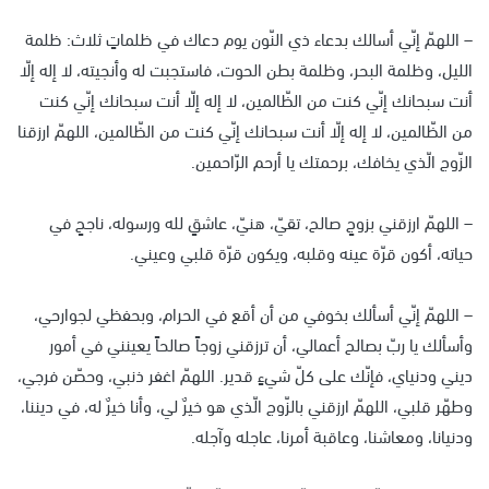
– اللهمّ إنّي أسالك بدعاء ذي النّون يوم دعاك في ظلماتٍ ثلاث: ظلمة
الليل، وظلمة البحر، وظلمة بطن الحوت، فاستجبت له وأنجيته، لا إله إلّا
أنت سبحانك إنّي كنت من الظّالمين، لا إله إلّا أنت سبحانك إنّي كنت
من الظّالمين، لا إله إلّا أنت سبحانك إنّي كنت من الظّالمين، اللهمّ ارزقنا
الزّوج الّذي يخافك، برحمتك يا أرحم الرّاحمين.
– اللهمّ ارزقني بزوجٍ صالح، تقيّ، هنيّ، عاشقٍ لله ورسوله، ناجحٍ في
حياته، أكون قرّة عينه وقلبه، ويكون قرّة قلبي وعيني.
– اللهمّ إنّي أسألك بخوفي من أن أقع في الحرام، وبحفظي لجوارحي،
وأسألك يا ربّ بصالح أعمالي، أن ترزقني زوجاً صالحاً يعينني في أمور
ديني ودنياي، فإنّك على كلّ شيءٍ قدير. اللهمّ اغفر ذنبي، وحصّن فرجي،
وطهّر قلبي، اللهمّ ارزقني بالزّوج الّذي هو خيرٌ لي، وأنا خيرٌ له، في ديننا،
ودنيانا، ومعاشنا، وعاقبة أمرنا، عاجله وآجله.