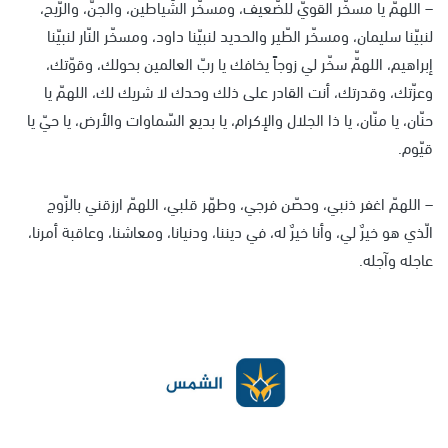
– اللهمّ يا مسخّر القويّ للضّعيف، ومسخّر الشّياطين، والجنّ، والرّيح،
لنبيّنا سليمان، ومسخّر الطّير والحديد لنبيّنا داود، ومسخّر النّار لنبيّنا
إبراهيم، اللهمّّ سخّر لي زوجاً يخافك يا ربّ العالمين بحولك، وقوّتك،
وعزّتك، وقدرتك، أنت القادر على ذلك وحدك لا شريك لك، اللهمّ يا
حنّان، يا منّان، يا ذا الجلال والإكرام، يا بديع السّماوات والأرض، يا حيّ يا
قيّوم.
– اللهمّ اغفر ذنبي، وحصّن فرجي، وطهّر قلبي، اللهمّ ارزقني بالزّوج
الّذي هو خيرٌ لي، وأنا خيرٌ له، في ديننا، ودنيانا، ومعاشنا، وعاقبة أمرنا،
عاجله وآجله.