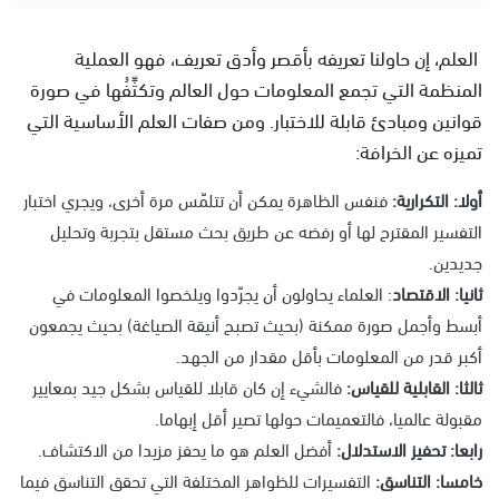
العلم، إن حاولنا تعريفه بأقصر وأدق تعريف، فهو العملية
المنظمة التي تجمع المعلومات حول العالم وتكثِّفُها في صورة
قوانين ومبادئ قابلة للاختبار. ومن صفات العلم الأساسية التي
تميزه عن الخرافة:
أولا: التكرارية:
فنفس الظاهرة يمكن أن تتلمّس مرة أخرى، ويجري اختبار
التفسير المقترح لها أو رفضه عن طريق بحث مستقل بتجربة وتحليل
جديدين.
ثانيا: الاقتصاد
: العلماء يحاولون أن يجرّدوا ويلخصوا المعلومات في
أبسط وأجمل صورة ممكنة (بحيث تصبح أنيقة الصياغة) بحيث يجمعون
أكبر قدر من المعلومات بأقل مقدار من الجهد.
ثالثا: القابلية للقياس:
فالشيء إن كان قابلا للقياس بشكل جيد بمعايير
مقبولة عالميا، فالتعميمات حولها تصير أقل إبهاما.
رابعا: تحفيز الاستدلال:
أفضل العلم هو ما يحفز مزيدا من الاكتشاف.
خامسا: التناسق:
التفسيرات للظواهر المختلفة التي تحقق التناسق فيما