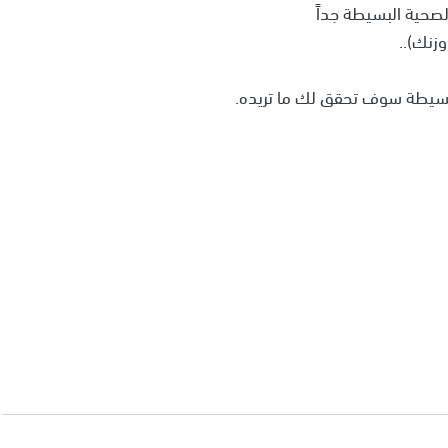
لصحية البسيطة جداً
زنك)..
البسيطة سوف تحقق لك ما تريده.