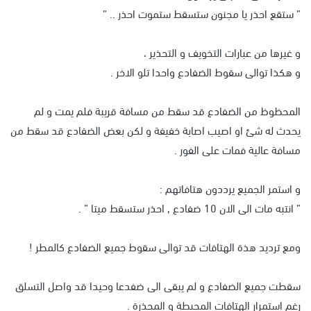
” ستقع احذر يا مجنون ستسقط ستموت احذر .. ”
و غيرها من عبارات التخويف و التحذير ،
و هكذا توالى سقوط الضفادع واحدا تلو الاخر .
المحظوظ من الضفادع قد سقط من مسافة قريبة فلم يمت و لم
يحدث له شئ او اصيب اصابة خفيفة و لكن بعض الضفادع قد سقط من
مسافة عالية فمات على الفور .
و استمر الجميع يرددون هتافاتهم :
” انتبه مات الى الان 10 ضفادع , احذر ستسقط ميتا ” .
ومع ترديد هذة الهتافات قد توالى سقوط جميع الضفادع كالمطر !
سقطت جميع الضفادع و لم يبقى الى ضفدعا وحيدا قد واصل التسلق
رغم استمرار الهتافات المحبطة و المحذرة .