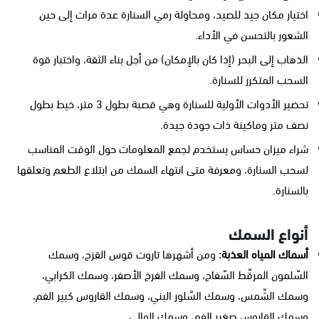
اختيار مكان جيد للصيد، ومحاولة رمي السنارة عدة مرات إلى حين
الشعور بالتحسن في الأداء.
الذهاب إلى البحر (إذا كان بالإمكان) من أجل بناء الثقة، واختبار قوة
السحب المتكرر للسنارة.
تحضير الأدوات الأولية للسنارة وهي قصبة بطول 3 متر، خيط بطول
نصف متر وماكينة ذات جودة جيدة.
شراء ميزان حساس يستخدم لجمع المعلومات حول الوقت المناسب
لسحب السنارة، ومعرفة متى انتهاء السمك من ابتلاع الطعم وتعلقها
بالسنارة.
أنواع السمك
أسماك المياه العذبة:
ومن أشهرها تاروت قوس القزح، وسمك
السّلمون المرقّط السّفاح، وسمك الفرخ الأصفر، وسمك الكرابي،
وسمك الشّمس، وسمك السّلور البني، وسمك القاروس كبير الفم،
وسمك القاروس صغير الفم، وسمك الوالي.