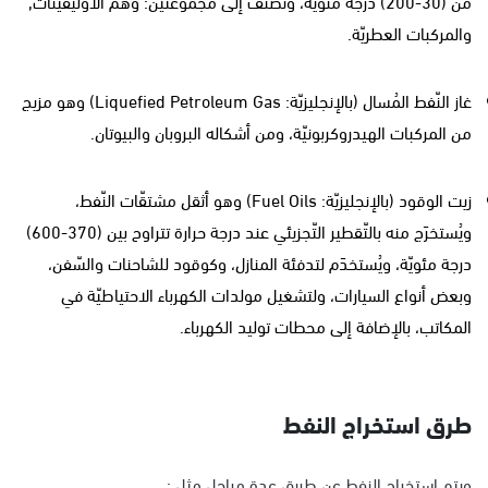
من (30-200) درجة مئويّة، وتُصنَّف إلى مجموعتين: وهم الأوليفينات,
والمركبات العطريّة.
غاز النّفط المُسال (بالإنجليزيّة: Liquefied Petroleum Gas) وهو مزيج
من المركبات الهيدروكربونيّة، ومن أشكاله البروبان والبيوتان.
زيت الوقود (بالإنجليزيّة: Fuel Oils) وهو أثقل مشتقّات النّفط،
ويُستخرَج منه بالتّقطير التّجزيئي عند درجة حرارة تتراوح بين (370-600)
درجة مئويّة، ويُستخدَم لتدفئة المنازل، وكوقود للشاحنات والسّفن،
وبعض أنواع السيارات، ولتشغيل مولدات الكهرباء الاحتياطيّة في
المكاتب، بالإضافة إلى محطات توليد الكهرباء.
طرق استخراج النفط
ويتم استخراج النفط عن طريق عدة مراحل مثل :