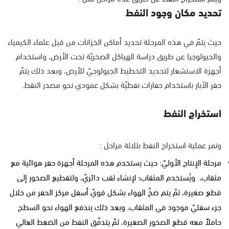
تحديد مكان وجود النفط
حيث يتمّ في هذه المرحلة تحديد أماكن الخزانات من قبل علماء الكيمياء
والجيولوجيا عن طريق دراسة الهياكل الصخريّة تحت الأرض، واستخدام
أجهزة الاستشعار لتحديد التخطيط الجيولوجيّ للأرض، وبعد ذلك يتمّ
حفر الآبار باستخدام حفارات نفطيّة بشكل عمودي نحو مصدر النفط
.
استخراج النفط
وتمر عملية استخراج النفط بثلاثة مراحل :
مرحلة الإنتاج الأوليّ: حيث يستخدم هذه المرحلة أجهزة حفر هوائية مع
مثقاب، ويُستخدم المثقاب؛ لإنشاء ثقب دائريّ، ولتقطيع الصخور إلى
قطع صغيرة، ثمّ يتم ضخّ الهواء بشكل قويّ أسفل مركز الحفر من خلال
جزء سفليّ موجود في المثقاب، وبعد ذلك يندفع الهواء نحو السطح
حاملاً معه قطع الصخور الصغيرة، ثمّ يتدفّق النفط من الضغط العالي