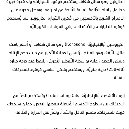
الجازولين وهو سائل شفّاف يُستخدَم كوقود للسيارات؛ وله قدرة كبيرة
جدا على انتاج الطّاقة العالية النّاتجة عن احتراقه، وبفضل قدرته على
الامتزاج السّريع بالأكسجين في مُكربن السّيارة الكاربوريتر، كما يُستخدم
كوقود للطيارات، والضّاغطات، وفي المولدات الكهربائيّة.
الكيروسين (بالإنجليزيّة: Kerosene) وهو سائل شفاف أو أصفر باهت
مائل للزُّرقة، وهو المنتج الرّئيسي لعملية التّكرير من حيث حجم الإنتاج،
ويمكن الحصول عليه بواسطة التّقطير التّجزيئي للنفط عند درجة حرارة
(60-250) درجة مئويّة. ويستخدم بشكل أساسي كوقود للمحركات
النفاثة.
زيوت الّتشحيم (بالإنجليزيّة: Lubricating Oils) وتُستخدَم للحدّ من
الاحتكاك بين سطوح الأجسام المُتصلة ببعضها البعض، كما وتستخدك
كزيت للمحركات، فتمنع التآكل والصّدأ، وتعزّز نقل الحرارة والطّاقة.