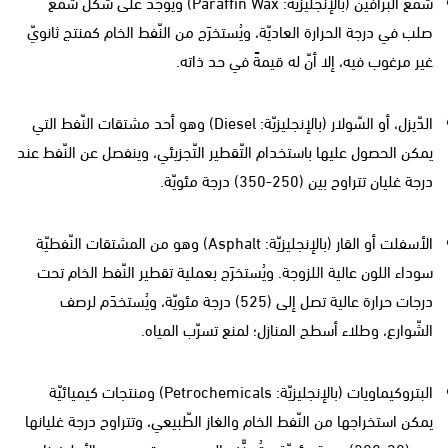
شمع البرافين (بالإنجليزيّة: Paraffin Wax) ويوجد على شكل شمع
صلب في درجة الحرارة العاديّة، ويُستخرَج من النّفط الخام كمنتج ثانويّ
غير مرغوب فيه، إلا أنّ له قيمةً في حد ذاته.
الدّيزل، أو السّولار (بالإنجليزيّة: Diesel) وهو أحد مشتقات النّفط التي
يمكن الحصول عليها باستخدام التّقطير التّجزيئي، وينفصل عن النّفط عند
درجة غليان تتراوح بين (250-350) درجة مئويّة.
الأسفلت أو القار (بالإنجليزيّة: Asphalt) وهو من المشتقات النّفطيّة
سوداء اللون عالية اللزوجة. ويُستخرَج بعملية تقطير النّفط الخام تحت
درجات حرارة عالية تصل إلى (525) درجة مئويّة، ويُستخدَم لرصف
الشّوارع، وطلاء أسطح المنازل؛ لمنع تسرّب المياه.
البتروكيماويات (بالإنجليزيّة: Petrochemicals) ومنتجات كيميائيّة
يمكن استخراجها من النّفط الخام والغاز الطّبيعي، وتتراوح درجة غليانها