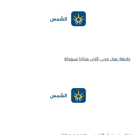
طريقة عمل مربى التين منزليا بسهولة
تخلي عن شراء الشيبس واصنعيه منزليا