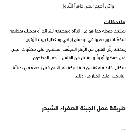
والآن أصبح الجبن جاهزاً للتّناول.
ملاحظات
يمكنكِ حفظه كما هو في البرّاد وتقطيعه لشرائح أو يمكنكِ تقطيعه
لمكعّبات ووضعها في برطمان زجاجي وحفظها بزيت الزّيتون.
يمكنكِ رشِّ القليل من الزّعتر المجفَّف المطحون على مكعّبات الجبن
قبل حفظها أو رشِّها بقليلٍ من الفلفل الأحمر المطحون.
يمكنكِ خلط ملعقة من حبة البركة مع الجبن قبل وضعه في صينيّة
البايركس فلكِ الخيار في ذلك.
طريقة عمل الجبنة الصفراء الشيدر