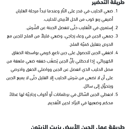
طريقة التحضير
ضعي الحليب في قدر على النّار وعندما تبدأ مرحلة الغليان
أضيفي ربع كوب من الخل الأبيض للحليب.
إستمري في التّقليب حتّى تنفصل الجبنة عن الشّرش.
جمعي الجبن في وعاء زجاجي، وضعي قليلاً من الملح للجبن مع
الحرص بتقليل كميّة الملح.
اخفقي الجبن للحصول على جبن ناعمٍ كريمي بواسطة الخفاق
الكهربائي، إذا لاحظتي بأنَّ الجبن يَصعُب خفقه ضعي ملعقة من
مصل الحليب الذي انفصل عن الجبن وواصلي الخفق واحرصي
على أن لا تضعي من شرش الحليب إلا القليل حتّى لا يميع الجبن
ويتحوَّل إلى سائل.
احفظي الجبن السّائل في برطمانات أو أكواب زجاجيّة لها غطاءٌ
محكم وضعيها في البرّاد لحين التّقديم.
طريقة عمل الجبن الأبيض بزيت الزيتون