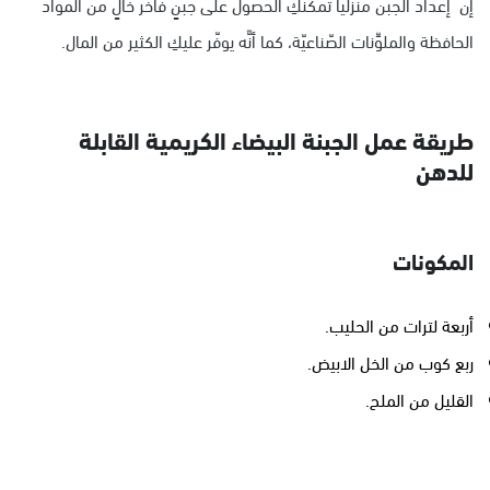
إنَّ إعداد الجبن منزليا تمكّنكِ الحصول على جبنٍ فاخر خالٍ من المواد
الحافظة والملوِّنات الصّناعيّة، كما أنَّه يوفّر عليكِ الكثير من المال.
طريقة عمل الجبنة البيضاء الكريمية القابلة
للدهن
المكونات
أربعة لترات من الحليب.
ربع كوب من الخل الابيض.
القليل من الملح.