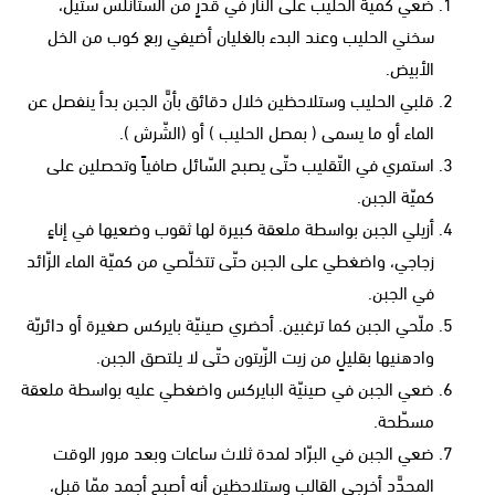
ضعي كميّة الحليب على النّار في قدرٍ من الستانلس ستيل،
سخني الحليب وعند البدء بالغليان أضيفي ربع كوب من الخل
الأبيض.
قلبي الحليب وستلاحظين خلال دقائق بأنَّ الجبن بدأ ينفصل عن
الماء أو ما يسمى ( بمصل الحليب ) أو (الشّرش ).
استمري في التّقليب حتّى يصبح السّائل صافياً وتحصلين على
كميّة الجبن.
أزيلي الجبن بواسطة ملعقة كبيرة لها ثقوب وضعيها في إناءٍ
زجاجي، واضغطي على الجبن حتّى تتخلّصي من كميّة الماء الزّائد
في الجبن.
ملّحي الجبن كما ترغبين. أحضري صينيّة بايركس صغيرة أو دائريّة
وادهنيها بقليلٍ من زيت الزّيتون حتّى لا يلتصق الجبن.
ضعي الجبن في صينيّة البايركس واضغطي عليه بواسطة ملعقة
مسطّحة.
ضعي الجبن في البرّاد لمدة ثلاث ساعات وبعد مرور الوقت
المحدَّد أخرجي القالب وستلاحظين أنه أصبح أجمد ممّا قبل،