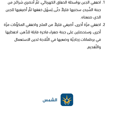
اخفقي الجبن بواسطة الخفاق الكهربائي، ثمّ أحضري شرائح من
جبنة الشّيدر، سخنيها قليلاً حتّى يَسهُل خفقها ثمَّ أضيفيها للجبن
الذي صنعناه.
اخفقي مرّة أخرى، أضيفي قليلاً من الملح واخفقي المكوِّنات مرّة
أخرى، وستحصلين على جبنة صفراء فاخرة قابلة للدّهن، احفظيها
في برطمانات زجاجيّة وضعيها في الثّلاجة لحين الاستعمال
والتّقديم.