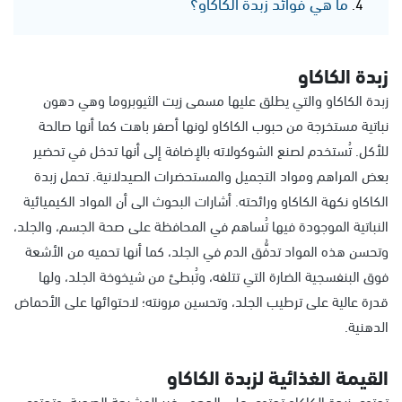
ما هي فوائد زبدة الكاكاو؟
زبدة الكاكاو
زبدة الكاكاو والتي يطلق عليها مسمى زيت الثيوبروما وهي دهون
نباتية مستخرجة من حبوب الكاكاو لونها أصفر باهت كما أنها صالحة
للأكل. تُستخدم لصنع الشوكولاته بالإضافة إلى أنها تدخل في تحضير
بعض المراهم ومواد التجميل والمستحضرات الصيدلانية. تحمل زبدة
الكاكاو نكهة الكاكاو ورائحته. أشارات البحوث الى أن المواد الكيميائية
النباتية الموجودة فيها تُساهم في المحافظة على صحة الجسم، والجلد،
وتحسن هذه المواد تدفُّق الدم في الجلد، كما أنها تحميه من الأشعة
فوق البنفسجية الضارة التي تتلفه، وتُبطئ من شيخوخة الجلد، ولها
قدرة عالية على ترطيب الجلد، وتحسين مرونته؛ لاحتوائها على الأحماض
الدهنية.
القيمة الغذائية لزبدة الكاكاو
تحتوي زبدة الكاكاو تحتوي على الدهون غير المشبعة الصحية. وتحتوي