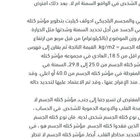
 الشخص في الواقع السمنة ام لا. بعد ذلك افترض
ا قام الخبير الإحصائي والمجسم البلجيكي ادولف كيليت بتطوير مؤشر كتله
دهون في الجسد من أجل تحديد السمنة وشدتها مثل الحرارة
وزن الموضوع (بالكيلوغرام) من قبل مربع من ارتفاع
الموضوع (بالأمتار) كما هو مبين في المعادلة: مؤشر كتله الجسم = kg/m2. القيمة الناتجة ثم يقارن إلى فهرس
من الأرقام التي تعرف نقص الوزن مع مؤشر كتله الجسم اقل من 18.5, العادي في مجموعه مؤشر كتله
الجسم من 18.8 إلى 24.9, زيادة الوزن في مجموعه مؤشر كتله الجسم من 25.0 إلى 29.8, السمنة في
مجموعه مؤشر كتله الجسم من 30 إلى 39.9 والسمنة المفرطة في مؤشر كتله الجسم من 40.0 أو اعلي. وقد
تم الاتفاق علي هذه التعاريف ونشرت في السنه 2000. منذ الإفراج عنها ، وقد تم الاعتماد عليها لتحديد حاله
مفترض ان تسير جنبا إلى جنب, مؤشر كتله الجسم لا
بصحة القلب والاوعيه الدموية للشخص. في الحساب ،
في الجسم إهمال نوع كتله الجسم شخص لديه. فان نوع كتله الجسم
ين فقدوا كتله الجسم. مؤشر كتله الجسم هو ، في
تحديد مخاطر القلب. أيضا, مؤشر كتله الجسم لا تنظر