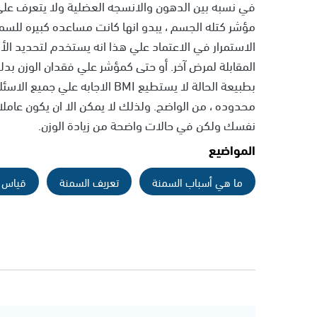
في نسبه بين الدهون والانسجه العضلية ولا يتعرف عل
مؤشر كتله الجسم ، يبدو انها كانت مساعده كبيره للسم
الاستمرار في الاعتماد علي هذا انه يستخدم لتحديد ال
المقابلة لمرض آخر. أو حتى كمؤشر علي فقدان الوزن بدل
بطبيعة الحالة لا يستطيع BMI الاج
محدوده ، من الواضح. ولذلك لا يمكن الا ان يكون عاملا
نفسك ولكن في حالات واضحة من زيادة الوزن.
المواضيع
ما هي أسباب السمنة
تعريف السمنة
قياس 