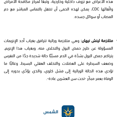
هذه الأعراض مع نزوف داخلية وخارجية، وتبعًا لمركز مكافحة الأمراض
واتّقائها CDC، يمكن لهذه الحمى أن تنتقل بالتماس المباشر مع دم
المصاب أو سوائل جسده.
متلازمة لينش نيهان:
وهي متلازمة وراثية تترافق بغياب أحد الإنزيمات
المسؤولة عن طرح حمض البول والتخلص منه، وبغياب هذا الإنزيم،
يتراكم حمض البول بشدّة في الدم مسبّبًا حالة شديدة جدًا من النقرس
وضعف السيطرة على العضلات والتخلف العقلي البسيط، وغالبًا ما
تؤدي هذه الحالة الوراثية إلى فشل كلوي، والذي يؤدّي بدوره إلى
الوفاة بعمر مبكّر -تحت سن العشرين عادة-.