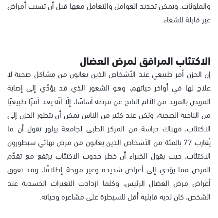
والملوثات. ويمكن تحديد العوامل والتعامل معها قبل أن تسبب أمراض
غير قابلة للشفاء.
الاكتئاب المرافق لمرض العضال
إن الحزن أمر طبيعي عند الأشخاص الذين يعانون من مشاكل صحية لا
علاج لها في أواخر حياتهم، وهو الشعور الذي قد يؤدّي إلى إصابة
المريض بالمزيد من الألم الناتج عن مرضه أساسًا، إلّا أنّه يعد أمرًا طبيعيًا
من الناحية الصحية، ولكن عند كثير من الناس يمكن أن يتطور الحزن إلى
الاكتئاب، فهناك دراسة من المركز الطبي لجامعة بيلور تقول أن ما
يُقارب 77 بالمئة من الأشخاص الذين يعانون من مرض نهائي سيطورون
الاكتئاب، حيث يقول الخبراء أن خطر حدوث الاكتئاب يرتفع مع تقدّم
المرض مما يؤدي إلى أعراض شديدة وغير مريحة إطلاقًا، وقد تفوق
أعراض مرض العضال الرئيس، وكلما ازدادت التغيرات الجسدية عند
الشخص، كان لديه قابلية أقل للسيطرة على مشاعره وحياته.