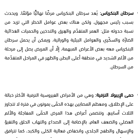
سرطان البنكرياس:
يُعد سرطان البنكرياس مرضًا نهائيًّا مؤلمًا، ويحدث
بسبب رئيس مجهول، ولكن هناك بعض عوامل الخطر التي تزيد من
نسبة حدوثه مثل: العمر المتقدّم والعِرق والتدخين والحميات الغذائية
الضارّة والسكّري والعوامل البيئية والوراثية، ويمكن أن يحمل سرطان
البنكرياس معه بعض الأعراض المبهمة، إلّا أن المريض يصل إلى مرحلة
من الألم الشديد في منطقة أعلى البطن والظهر في المراحل المتقدّمة
من السرطان.
حمى الإيبولا النزفية:
وهي من الأمراض الفيروسية النزفية الأكثر خباثة
على الإطلاق، ومعظم المصابين بهذه الحمّى يموتون في فترة لا تتجاوز
الثلاث أسابيع، وتتضمن أعراض هذا المرض الحمّى المفاجئة والألم
العضلي والضعف العام، بالإضافة إلى الصداع والتهاب الحلق والتقيؤ
والإسهال والطفح الجلدي وانخفاض فعالية الكلى والكبد، كما تترافق