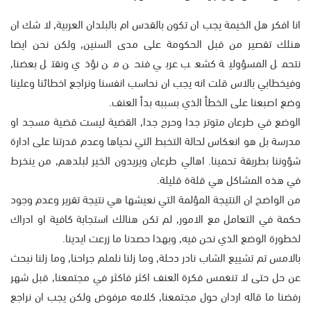
انا افكر هل الخيمة يجب ان تكون بالقدس ام بالبلدان العربية, لا شك ان
هنلك تقصير من قبل الحكومة على مدى السنين, ولكن نحن ايضا
نتحمل المسؤولية كشعب عربي فنحن من نؤذي ونقتل بعضنا,
وفيخطابي بالاس قلت انه يجب ان نحاسب انفسنا ونراجع اخطائنا وعلينا
وضع اصبعنا على الخطأ الذي بسببه بدأ العنف.
الوضع في طرعان متوتر جدا وحرج جدا, القضية ليست قضية مسجد او
مدرسة بل هو انعكاس لحالة التخبط التي نحياها وعدم قدرتنا على ادارة
شؤوننا بطريقة تحمينا. اهالي طرعان ويريدون الخير لبلدهم, من ينخرط
في هذه المشاكل هي قلةة قليلة.
من الواضح ان النتيجة المؤلمة التي نعيشها هي نتيجة تقرير وعدم وجود
حكمة في التعامل مع الامور, لم تكن هنالك استجابة كافية او ادراك
لخطورة الوضع الذي نحن فيه, وبهذا حصدنا ما زرعت ايدينا.
بالامس تم تشييع الشاب نادر دحلة, وما زلنا نلملم جراحنا, وما زلنا نبحث
عن حل حتى لا تنغمس فكرة العنف اكثر فاكثر في مجتمعنا, قبل شهر
رفضنا ما قاله اردان حول مجتمعنا, كلامه مرفوض ولكن يجب ان نراجع