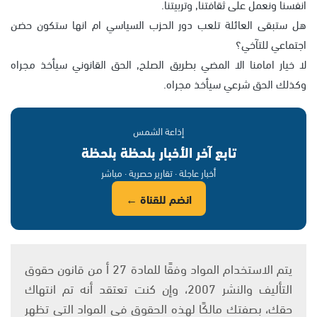
انفسنا ونعمل على ثقافتنا, وتربيتنا.
هل ستبقى العائلة تلعب دور الحزب السياسي ام انها ستكون حضن
اجتماعي للتآخي؟
لا خيار امامنا الا المضي بطريق الصلح, الحق القانوني سيأخذ مجراه
وكذلك الحق شرعي سيأخذ مجراه.
إذاعة الشمس
تابع آخر الأخبار بلحظة بلحظة
أخبار عاجلة · تقارير حصرية · مباشر
انضم للقناة ←
يتم الاستخدام المواد وفقًا للمادة 27 أ من قانون حقوق
التأليف والنشر 2007، وإن كنت تعتقد أنه تم انتهاك
حقك، بصفتك مالكًا لهذه الحقوق في المواد التي تظهر