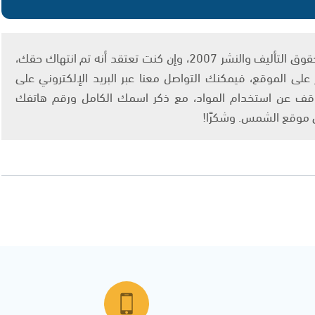
يتم الاستخدام المواد وفقًا للمادة 27 أ من قانون حقوق التأليف والنشر 2007، وإن كنت تعتقد أنه تم انتهاك حقك،
لى الموقع، فيمكنك التواصل معنا عبر البريد الإلكتروني على
info@ashams.c والطلب بالتوقف عن استخدام المواد، مع ذكر اسمك الكامل ورقم هاتفك
ى موقع الشمس. وشكرًا!