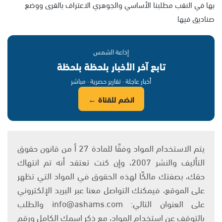
بها في النقب مطلبنا الأساسي والجوهري الاعتراف بالقرى ووضع
صناديق فيها
إذاعة الشمس
تابع آخر الأخبار بلحظة بلحظة
أخبار عاجلة · تقارير حصرية · مباشر
انضم للقناة ←
يتم الاستخدام المواد وفقًا للمادة 27 أ من قانون حقوق
التأليف والنشر 2007، وإن كنت تعتقد أنه تم انتهاك
حقك، بصفتك مالكًا لهذه الحقوق في المواد التي تظهر
على الموقع، فيمكنك التواصل معنا عبر البريد الإلكتروني
على العنوان التالي: info@ashams.com والطلب
بالتوقف عن استخدام المواد، مع ذكر اسمك الكامل ورقم