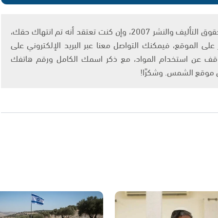
يتم الاستخدام المواد وفقًا للمادة 27 أ من قانون حقوق التأليف والنشر 2007، وإن كنت تعتقد أنه تم انتهاك حقك،
لى الموقع، فيمكنك التواصل معنا عبر البريد الإلكتروني على
info@ashams.c والطلب بالتوقف عن استخدام المواد، مع ذكر اسمك الكامل ورقم هاتفك
ى موقع الشمس. وشكرًا!