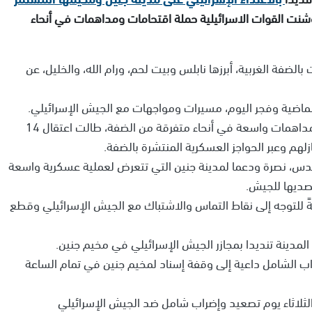
ت، كما وشنت القوات الاسرائيلية حملة اقتحامات ومداهمات في أنحاء
ضفة الغربية، أبرزها نابلس وبيت لحم، ورام الله، والخليل، عن
اضية وفجر اليوم، مسيرات ومواجهات مع الجيش الإسرائيلي.
ويأتي ذلك، فيما شنت قوات الجيش حملة اقتحامات ومداهمات واسعة في أنحاء متفرقة من الضفة، طالت اعتقال 14
هم وعبر الحواجز العسكرية المنتشرة بالضفة.
س، نصرة ودعما لمدينة جنين التي تتعرض لعملية عسكرية واسعة
صديها للجيش.
ً للتوجه إلى نقاط التماس والاشتباك مع الجيش الإسرائيلي وقطع
مدينة تنديدا بمجازر الجيش الإسرائيلي في مخيم جنين.
راب الشامل داعية إلى وقفة إسناد لمخيم جنين في تمام الساعة
لثلاثاء يوم تصعيد وإضراب شامل ضد الجيش الإسرائيلي