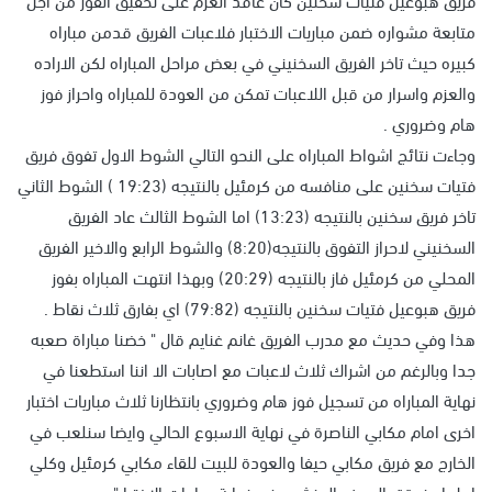
متابعة مشواره ضمن مباريات الاختبار فلاعبات الفريق قدمن مباراه
كبيره حيث تاخر الفريق السخنيني في بعض مراحل المباراه لكن الاراده
والعزم واسرار من قبل اللاعبات تمكن من العودة للمباراه واحراز فوز
هام وضروري .
وجاءت نتائج اشواط المباراه على النحو التالي الشوط الاول تفوق فريق
فتيات سخنين على منافسه من كرمئيل بالنتيجه (19:23 ) الشوط الثاني
تاخر فريق سخنين بالنتيجه (13:23) اما الشوط الثالث عاد الفريق
السخنيني لاحراز التفوق بالنتيجه(8:20) والشوط الرابع والاخير الفريق
المحلي من كرمئيل فاز بالنتيجه (20:29) وبهذا انتهت المباراه بفوز
فريق هبوعيل فتيات سخنين بالنتيجه (79:82) اي بفارق ثلاث نقاط .
هذا وفي حديث مع مدرب الفريق غانم غنايم قال " خضنا مباراة صعبه
جدا وبالرغم من اشراك ثلاث لاعبات مع اصابات الا اننا استطعنا في
نهاية المباراه من تسجيل فوز هام وضروري بانتظارنا ثلاث مباريات اختبار
اخرى امام مكابي الناصرة في نهاية الاسبوع الحالي وايضا سنلعب في
الخارج مع فريق مكابي حيفا والعودة للبيت للقاء مكابي كرمئيل وكلي
امل ان نحقق الهدف المنشود في نهاية مباريات الاختبار" .