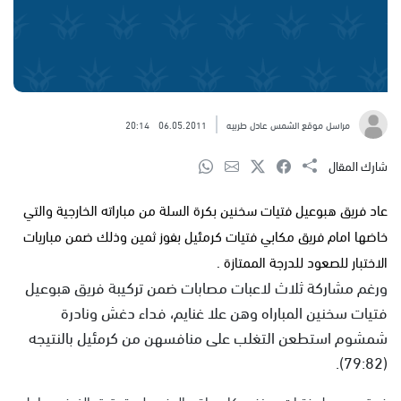
مراسل موقع الشمس عادل طربيه
06.05.2011
20:14
شارك المقال
عاد فريق هبوعيل فتيات سخنين بكرة السلة من مباراته الخارجية والتي
خاضها امام فريق مكابي فتيات كرمئيل بفوز ثمين وذلك ضمن مباريات
الاختبار للصعود للدرجة الممتازة .
ورغم مشاركة ثلاث لاعبات مصابات ضمن تركيبة فريق هبوعيل
فتيات سخنين المباراه وهن علا غنايم، فداء دغش ونادرة
شمشوم استطعن التغلب على منافسهن من كرمئيل بالنتيجه
(79:82).
فريق هبوعيل فتيات سخنين كان عاقد العزم على تحقيق الفوز من اجل