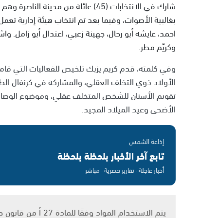
شارك في الانتخابات (45) عائلة من مدين
بغالبية الأصوات، وفيما بعد تم انتخاب هيئة إدارية تعمل
احمد، عايشه أبو رحال، جهينة زعبي، اعتدال أبو زامل. 
وكريّم مطر.
وفي كلمته، قدم كريم يزبك تلخيص للفعاليات التي قام به
الأولاد ذوي التخلف العقلي، والمشاركة في كرنفال الط
تقويم الأسنان للشخص المتخلف عقلي، وموضوع الوصاية،
الأضحى وعيد الميلاد المجيد.
إذاعة الشمس
تابع آخر الأخبار بلحظة بلحظة
أخبار عاجلة · تقارير حصرية · مباشر