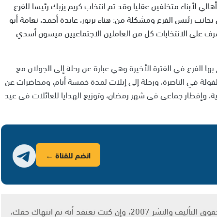
ة الناصرة وهم أهالي لأبناء متخلفين عقليا وقد تم انتخاب كريم يزبك رئيسا للفرع
 بجانب رئيس الفرع ومشكلة من: هناء بربور، عايدة أحمد، نعامة أبو
واشرف على الانتخابات كل من العاملين الاجتماعيين ميسون أسدي
ا الفرع في الفترة الأخيرة وهي عبارة عن رحلة إلى الجولان مع
فولة في الناصرة، ورحلة إلى إيلات لمدة خمسة أيام، ومحاضرات عن
 وإفطار جماعي في شهر رمضان، وتوزيع الهدايا للعائلات في عيد
انضم للقناة ←
يتم الاستخدام المواد وفقًا للمادة 27 أ من قانون حقوق التأليف والنشر 2007، وإن كنت تعتقد أنه تم انتهاك حقك،