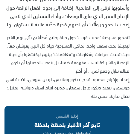
وأسلوبها ترقى إلى العالمية. إضافة إلى ردود الفعل الرائعة حول
الإنتاج المميز الذي فاق التوقعات، وأداء الممثلين الذي لاقى
إعجاب الجمهور وأثبت أن لديهم قدرة جدّية عالية لا يستهان بها.
تتمحور مسرحية "عجيب غريب" حول حياة رَجلين مُطلّقين يأتي بهم القدر
ليعيشا تحت سقف واحد. تُحاكي المسرحية حياة كل اثنين يعيشان معاً،
حيث تحدث صراعات ومُقارعات و"مفاقعات" بينهم ليكتشفوا بأن حياة
الزوجية والشراكة ليست مفهومة ضمنا، بل يتوجب تحصيلها أن يكون
هناك تنازل ودفع ثمن... أو أكثر.
إعداد وإخراج: محمود قدح، ديكور وملابس، نردين سروجي، اضاءة اسي
جوتسمن، تنفيذ ديكور عادل سمعان، مديرة انتاج اسراء درواشه. تمثيل:
نضال بدارنه، حسن طه
إذاعة الشمس
تابع آخر الأخبار بلحظة بلحظة
أخبار عاجلة · تقارير حصرية · مباشر