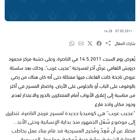
16:28
07.05.2011
شارك المقال
يُعرض يوم السبت 14.5.2011 في الناصرة، وعلى خشبة مركز محمود
درويش الثقافي عرضٌ آخر لمسرحية "عجيب غريب"، وذلك بعد سلسلة
عروض ناجحة كانت القاعات فيها ممتلئة حتى أنه كان هناك من رضي
بالوقوف على الباب أو بالجلوس على الأرض، واضطر المسرح في أكثر
من مناسبة إلى إغلاق الأبواب أمام المنتظرين بالدور والاعتذار لعدم
وجود مكان واحد فارغ.
"عجيب غريب" هي كوميديا جديدة لمسرح فرينج الناصرة، تتطرق
إلى موضوع شَغَل الجمهور منذ بداية الإنسانية وحتى الأبد...
فضلا عن أن مُعِدّ ومُخرج المسرحية قد قام ببناء عمل يخاطب
العقلية الشرقية، برؤية فنية مُحكمة، مما جعل المسرحية