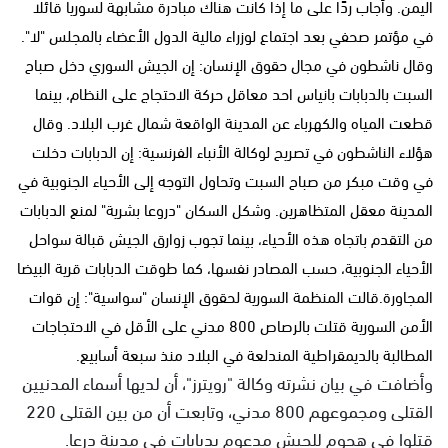
اليمن. وأجاب ردًا على ما إذا كانت هناك مبادرة مشابهة لسوريا قائلا
في مؤتمر صحفي بعد اجتماع لوزراء مالية الدول الأعضاء بالمجلس "لا".
وقال ناشطون في مجال حقوق الإنسان: إن الجيش السوري دخل صباح
السبت بالدبابات بانياس احد معاقل حركة الاحتجاج على النظام، بينما
قطعت المياه والكهرباء عن المدينة الواقعة شمال غرب البلاد. وقال
هؤلاء الناشطون في تصريح لوكالة الأنباء الفرنسية: إن الدبابات دخلت
في وقت مبكر من صباح السبت وتحاول التوجه إلى الأحياء الجنوبية في
المدينة معقل المتظاهرين. وشكل السكان "دروعا بشرية" لمنع الدبابات
من التقدم باتجاه هذه الأحياء، بينما تجوب زوارق الجيش قبالة سواحل
الأحياء الجنوبية، حسب المصادر نفسها، كما طوقت الدبابات قرية البيضا
المجاورة.قالت المنظمة السورية لحقوق الإنسان "سواسية": إن قوات
الأمن السورية قتلت بالرصاص 800 مدني على الأقل في الاحتجاجات
المطالبة بالديمقراطية المندلعة في البلاد منذ سبعة أسابيع.
وأضافت في بيان نشرته وكالة "رويترز"، أن لديها أسماء المدنيين
القتلى ومجموعهم 800 مدني، وتابعت أن من بين القتلى 220
قتلوا في هجوم للجيش مدعوم بدبابات في مدينة درعا.