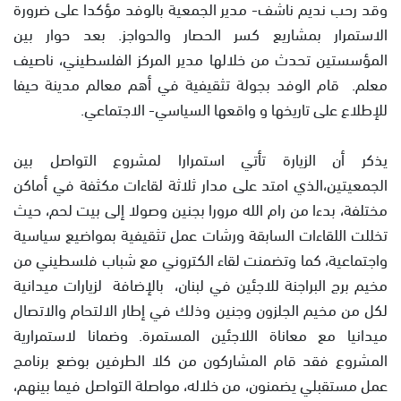
وقد رحب نديم ناشف- مدير الجمعية بالوفد مؤكدا على ضرورة
الاستمرار بمشاريع كسر الحصار والحواجز. بعد حوار بين
المؤسستين تحدث من خلالها مدير المركز الفلسطيني، ناصيف
معلم. قام الوفد بجولة تثقيفية في أهم معالم مدينة حيفا
للإطلاع على تاريخها و واقعها السياسي- الاجتماعي.
يذكر أن الزيارة تأتي استمرارا لمشروع التواصل بين
الجمعيتين،الذي امتد على مدار ثلاثة لقاءات مكثفة في أماكن
مختلفة، بدءا من رام الله مرورا بجنين وصولا إلى بيت لحم، حيث
تخللت اللقاءات السابقة ورشات عمل تثقيفية بمواضيع سياسية
واجتماعية، كما وتضمنت لقاء الكتروني مع شباب فلسطيني من
مخيم برج البراجنة للاجئين في لبنان، بالإضافة لزيارات ميدانية
لكل من مخيم الجلزون وجنين وذلك في إطار الالتحام والاتصال
ميدانيا مع معاناة اللاجئين المستمرة. وضمانا لاستمرارية
المشروع فقد قام المشاركون من كلا الطرفين بوضع برنامج
عمل مستقبلي يضمنون، من خلاله، مواصلة التواصل فيما بينهم،