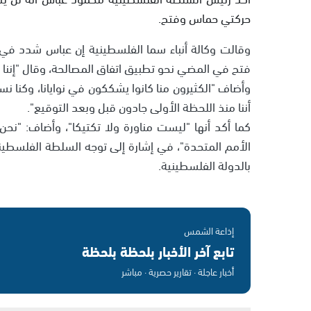
حركتي حماس وفتح.
وقالت وكالة أنباء سما الفلسطينية إن عباس شدد في
فتح في المضي نحو تطبيق اتفاق المصالحة، وقال "إننا 
وأضاف "الكثيرون منا كانوا يشككون في نوايانا، وكنا نس
أننا منذ اللحظة الأولى جادون قبل وبعد التوقيع".
كما أكد أنها "ليست مناورة ولا تكتيكا"، وأضاف: "نح
الأمم المتحدة"، في إشارة إلى توجه السلطة الفلسطي
بالدولة الفلسطينية.
إذاعة الشمس
تابع آخر الأخبار بلحظة بلحظة
أخبار عاجلة · تقارير حصرية · مباشر