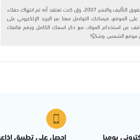
يتم الاستخدام المواد وفقًا للمادة 27 أ من قانون حقوق التأليف والنشر 2007، وإن كنت تعتقد أنه تم انتهاك حقك،
لى الموقع، فيمكنك التواصل معنا عبر البريد الإلكتروني على
info@ashams.c والطلب بالتوقف عن استخدام المواد، مع ذكر اسمك الكامل ورقم هاتفك
ى موقع الشمس. وشكرًا!
تروني يوميا
احصل على تطبيق اذاع