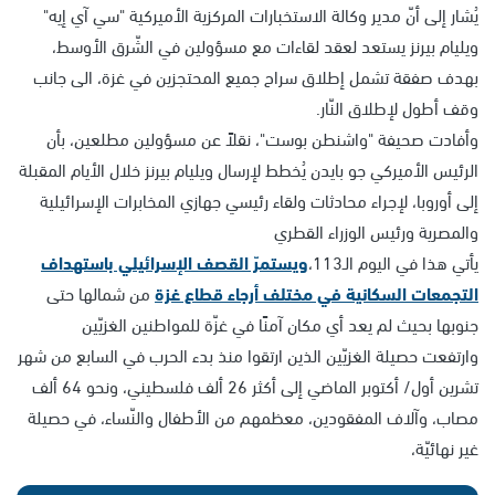
يُشار إلى أنّ مدير وكالة الاستخبارات المركزية الأميركية "سي آي إيه"
ويليام بيرنز يستعد لعقد لقاءات مع مسؤولين في الشّرق الأوسط،
بهدف صفقة تشمل إطلاق سراح جميع المحتجزين في غزة، الى جانب
وقف أطول لإطلاق النّار.
وأفادت صحيفة "واشنطن بوست"، نقلاً عن مسؤولين مطلعين، بأن
الرئيس الأميركي جو بايدن يُخطط لإرسال ويليام بيرنز خلال الأيام المقبلة
إلى أوروبا، لإجراء محادثات ولقاء رئيسي جهازي المخابرات الإسرائيلية
والمصرية ورئيس الوزراء القطري
يأتي هذا في اليوم الـ113،
ويستمرّ القصف الإسرائيلي باستهداف
التجمعات السكانية في مختلف أرجاء قطاع غزة
من شمالها حتى
جنوبها بحيث لم يعد أي مكان آمنًا في غزّة للمواطنين الغزيّين
وارتفعت حصيلة الغزيّين الذين ارتقوا منذ بدء الحرب في السابع من شهر
تشرين أول/ أكتوبر الماضي إلى أكثر 26 ألف فلسطيني، ونحو 64 ألف
مصاب، وآلاف المفقودين، معظمهم من الأطفال والنّساء، في حصيلة
غير نهائيّة،