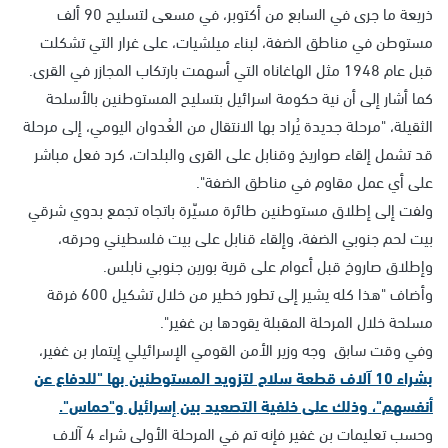
ذريعة ما جرى في السابع من أكتوبر، في مسعى لتسليح 90 ألف
مستوطن في مناطق الضفة، لبناء ميلشيات، على غرار التي تشكلت
قبل عام 1948 مثل الهاغاناه التي أسهمت بارتكاب المجازر في القرى.
كما أشار إلى أن نية حكومة اسرائيل بتسليح المستوطنين بالأسلحة
الثقيلة، "مرحلة جديدة يُراد بها الانتقال من العُدوان اليومي، إلى مرحلة
قد تشمل إلقاء صواريخ وقنابل على القرى والبلدات، كرد فعل مباشر
على أي عمل مقاوم في مناطق الضفة".
ولفت إلى إطلاق مستوطنين طائرة مسيّرة باتجاه تجمع بدوي شرقي
بيت لحم جنوبي الضفة، وإلقاء قنابل على بيت فلسطيني وحرقه،
وإطلاق صاروخ قبل أعوام على قرية بورين جنوبي نابلس.
وأضاف "هذا كله يشير إلى تطور خطير من خلال تشكيل 600 فرقة
مسلحة خلال المرحلة المقبلة يقودها بن غفير".
وفي وقت سابق وجه وزير الأمن القومي الإسرائيلي إيتمار بن غفير،
بشراء 10 آلاف قطعة سلاح لتزويد المستوطنين بها "للدفاع عن
أنفسهم"، وذلك على خلفية التصعيد بين إسرائيل و"حماس".
وحسب تعليمات بن غفير فإنه تم في المرحلة الأولى شراء 4 آلاف