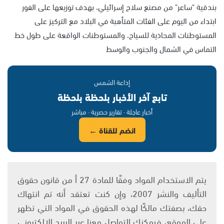
بندقية "ساعر" من مصنع سلاح إسرائيلي، بهدف توزيعها على الفور
ابتداء من اليوم على الفئات المتأهبة في البلاد مع التركيز على
المستوطنات المحاذية للسياج، والمستوطنات الواقعة على طول خط
التماس في الشمال والجنوب والوسط
إذاعة الشمس
تابع آخر الأخبار بلحظة بلحظة
أخبار عاجلة · تقارير حصرية · مباشر
انضم للقناة ←
يتم الاستخدام المواد وفقًا للمادة 27 أ من قانون حقوق
التأليف والنشر 2007، وإن كنت تعتقد أنه تم انتهاك
حقك، بصفتك مالكًا لهذه الحقوق في المواد التي تظهر
على الموقع، فيمكنك التواصل معنا عبر البريد الإلكتروني