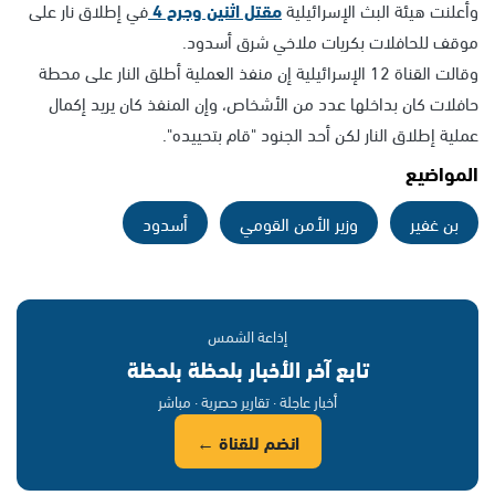
وأعلنت هيئة البث الإسرائيلية
مقتل اثنين وجرح 4
في إطلاق نار على
موقف للحافلات بكريات ملاخي شرق أسدود.
وقالت القناة 12 الإسرائيلية إن منفذ العملية أطلق النار على محطة
حافلات كان بداخلها عدد من الأشخاص، وإن المنفذ كان يريد إكمال
عملية إطلاق النار لكن أحد الجنود "قام بتحييده".
المواضيع
بن غفير
وزير الأمن القومي
أسدود
إذاعة الشمس
تابع آخر الأخبار بلحظة بلحظة
أخبار عاجلة · تقارير حصرية · مباشر
انضم للقناة ←