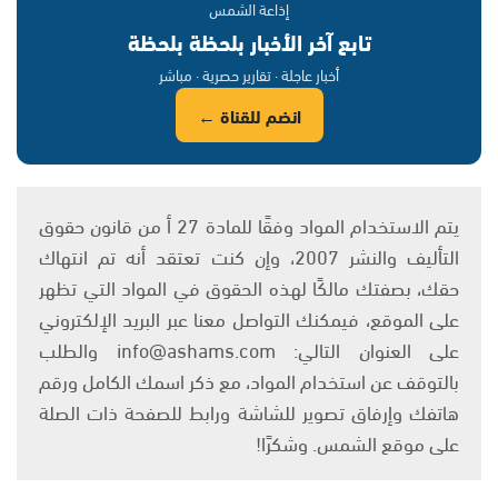
إذاعة الشمس
تابع آخر الأخبار بلحظة بلحظة
أخبار عاجلة · تقارير حصرية · مباشر
انضم للقناة ←
يتم الاستخدام المواد وفقًا للمادة 27 أ من قانون حقوق
التأليف والنشر 2007، وإن كنت تعتقد أنه تم انتهاك
حقك، بصفتك مالكًا لهذه الحقوق في المواد التي تظهر
على الموقع، فيمكنك التواصل معنا عبر البريد الإلكتروني
على العنوان التالي: info@ashams.com والطلب
بالتوقف عن استخدام المواد، مع ذكر اسمك الكامل ورقم
هاتفك وإرفاق تصوير للشاشة ورابط للصفحة ذات الصلة
على موقع الشمس. وشكرًا!