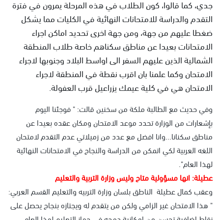
جدي، كما قالوا، كون الطلاب في هذه المرحلة يمرون في فترة
التقدم والدراسة للامتحانات النهائية في الكليات مما يشكل
ضغطا عليهم من جهة، ومن جهة اخرى تحديد اماكن اجراء
الامتحانات بعيدا عن مناطق سكناهم خاصة طلاب المنطقة
الشمالية الذين عليهم السفر الى اواسط البلاد وجنوبها لاجراء
الامتحان وكما علمنا بان اقرب نقطة في المنطقة لاجراء
الامتحان هي في كلية عيمك يزراعيل قرب العفولة.
وفي حديث مع الطالبة ملكة من سخنين قالت: " فوجئنا اليوم
بإشعارات من الوزارة تحدد موعد الامتحان ومكان عقده بعيدا عن
مناطق سكنانا...وانا افضل مع عدد من زميلاتي عدم التقدم لامتحان
اللغه العربية لكي اتمكن من الدراسة والنجاح في الامتحانات النهائية
لهذا العام".
عطيلة: انها مسؤولية متاح وليس وزارة التربية والتعليم
وعقب كمال عطيلة الناطق بلسان وزارة التربيه والتعليم القسم العربي:
" هذا الامتحان غير الزامي ولكن من يتقدم له ويجتازه بنجاح يحصل على
نقاط اضافية تحسن من امكانية دمجه في جهاز التعليم لهذا العام،