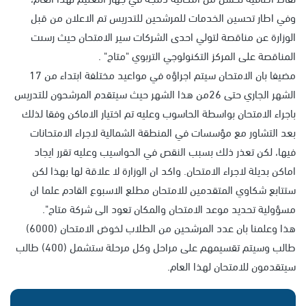
وفي اطار تحسين الخدمات للمرشحين للتدريس تم الاعلان من قبل
الوزارة عن مناقصة لتولي احدى الشركات سير الامتحان حيث رسىت
المناقصة على المركز التكنولوجي التربوي "متاح" .
مضيفا بان الامتحان سيتم اجراؤه في مواعيد مختلفة ابتداء من 17
الشهر الجاري حتى 26من هذا الشهر حيث سيتقدم المرشحون للتدريس
باجراء الامتحان بواسطة الحاسوب وعليه تم اختيار الاماكن وفقا لذلك
بعد التشاور مع مؤسسات في المنطقة الشمالية لاجراء الامتحانات
فيها، لكن تعذر ذلك بسبب النقص في الحواسيب وعليه تقرر ايجاد
اماكن بديلة لاجراء الامتحان. واكد ان الوزارة لا علاقة لها بهذا لكن
ستتابع شكاوي المتقدمين للامتحان مطلع الاسبوع القادم علما ان
مسؤولية تحديد موعد الامتحان والمكان تعود الى شركة متاح".
هذا وعلمنا بان عدد المرشحين من الطلاب لخوض الامتحان (6000)
طالب وسيتم تقسيمهم على مراحل وكل مرحلة ستشمل (400) طالب
سيتقدمون للامتحان لهذا العام.