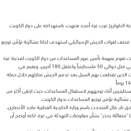
نة الطوارئ غرب غزة أمجد هتهت، باستهدافه على دوار الكويت
طينيا استشهدوا في قصف لقوات الجيش الإسرائيلي استهدف لجانا عشائرية تؤمّن توزيع
ت تقوم بمهمة تأمين عبور المساعدات من دوار الكويت لمدينة غزة.
وقالت القناة 12 الإسرائيلية، الثلاثاء، إن الجيش الإسرائيلي قتل حوالي 50 فلسطينياً واعتقل 180 آخرين، ويقيم في
ت الذين تقطعت بهم السبل بعد تدمير الجيش منازلهم خلال حملة
سطينيين أثناء توجههم لاستقبال المساعدات، حيث ارتقى أكثر من
ار، قال المتحدث باسم وزارة الخارجية القطرية ماجد الأنصاري،
ها "متفائلة بحذر" بشأن مفاوضات التهدئة في غزة، لكنه أوضح أن