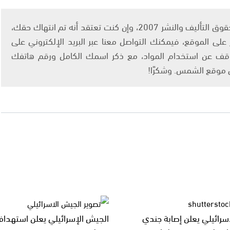
يتم الاستخدام المواد وفقًا للمادة 27 أ من قانون حقوق التأليف والنشر 2007، وإن كنت تعتقد أنه تم انتهاك حقك،
لى الموقع، فيمكنك التواصل معنا عبر البريد الإلكتروني على
info@ashams.c والطلب بالتوقف عن استخدام المواد، مع ذكر اسمك الكامل ورقم هاتفك
ى موقع الشمس. وشكرًا!
سرائيلي يعلن إصابة جندي
الجيش الإسرائيلي يعلن استهداف