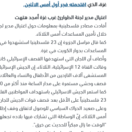
غزة، الذي
اقتحمته فجر أول أمس الاثنين.
اغتيال مدير لجنة الطوارئ غرب غزة أمجد هتهت
أفادت مصادر فلسطينية بمعلومات حول اغتيال مدير لج
خلال تأمين المساعدات أمس الثلاثاء.
كما قال مراسل الجزيرة إن 23 فلس
المساعدات بدوار الكويت في غزة.
وأضاف أن اللجان التي استهدفها القصف الإسرائيلي كان
المستشفى آلاف النازحين من الأطفال والنساء والعائلا
قصف وحشي مستمرة على مدار الساعة منذ أكثر من 160 يوماً.
كما استمر الجيش الاسرائيلي باستهداف المواطنين الفل
23 فلسطينياً على الأقل بعد قصف قوات الجيش للجان عشائرية تؤمن توزيع المساعدات بدوار الكويت.
وعلى صعيد الحراك السياسي للوصول لاتفاق وقف إطلاق ن
أمس الثلاثاء، إنّ الوساطة التي تشارك فيها بلاده تجعل
"الوقت ما زال مبكراً للحديث عن خرق".