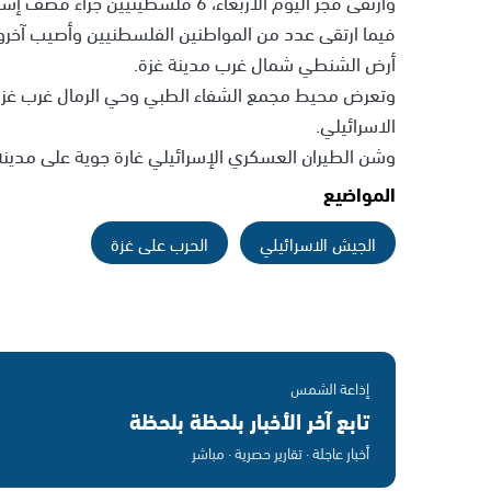
وارتقى فجر اليوم الاربعاء، 6 فلسطينيين جراء قصف إسرائيلي استهدف منزلًا في مخيم البريج وسط قطاع غزة.
فيما ارتقى عدد من المواطنين الفلسطنيين وأصيب آخرو
أرض الشنطي شمال غرب مدينة غزة.
وتعرض محيط مجمع الشفاء الطبي وحي الرمال غرب غز
الاسرائيلي.
وشن الطيران العسكري الإسرائيلي غارة جوية على مدين
المواضيع
الجيش الاسرائيلي
الحرب على غزة
إذاعة الشمس
تابع آخر الأخبار بلحظة بلحظة
أخبار عاجلة · تقارير حصرية · مباشر