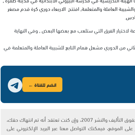
لشبيبة العاملة والمتعلمة, افتتح الاربعاء دوري كرة قدم مصغر
ادس.
ة لاختيار الفرق التي ستلعب مع بعضها البعض , وفي النهاية
لثاني من الدوري مشعل همام التابع للشبيبة العاملة والمتعلمة في
انضم للقناة ←
يتم الاستخدام المواد وفقًا للمادة 27 أ من قانون حقوق التأليف والنشر 2007، وإن كنت تعتقد أنه تم انتهاك حقك،
لى الموقع، فيمكنك التواصل معنا عبر البريد الإلكتروني على