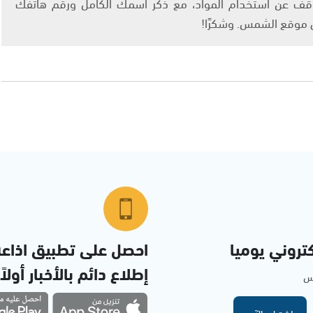
info@ashams.c والطلب بالتوقف عن استخدام المواد، مع ذكر اسمك الكامل ورقم هاتفك
ى موقع الشمس. وشكرًا!
تروني يوميا
احصل على تطبيق اذاع
إطلاع دائم بالأخبار أولاً
مس