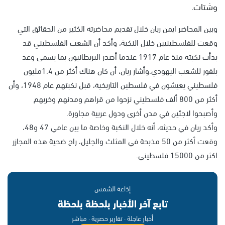
وشتات.
وبين المحاضر ايمن ريان خلال تقديم محاضرته الكثير من الحقائق التي
وقعت للفلسطينيين خلال النكبة، وأكد أن الشعب الفلسطيني قد
بدأت نكبته منذ عام 1917 عندما أصدر البريطانيون بما يسمى وعد
بلفور للشعب اليهودي.وأشار ريان، أن كان هناك أكثر من 1.4مليون
فلسطيني يعيشون في فلسطين التاريخية، قبل نكبتهم عام 1948، وأن
أكثر من 800 ألف فلسطيني نزحوا من قراهم ومدنهم وخربهم
وأصبحوا لاجئين في مدن أخرى ودول عربية مجاورة.
وأكد ريان في حديثه، أنه خلال النكبة وخاصة ما بين عامي 47 و48،
وقعت أكثر من 50 مذبحة في المثلث والجليل، راح ضحية هذه المجازر
اكثر من 15000 فلسطيني.
إذاعة الشمس
تابع آخر الأخبار بلحظة بلحظة
أخبار عاجلة · تقارير حصرية · مباشر