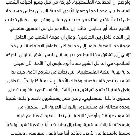
وأوضح أن المصالحة الفلسطينية، مُباركة من قبل جميع أطياف الشعب
الفلسطيني، محذرا مما وصفها الأيدي الخبيثة التي لن تجلس مستريحة
حتى تدك أسافين الفتنة من جديد بين حماس وفتح. ورحب كمال خطيب
بالشيخ حماد أبو دعابس، قائلا "إن هناك مراحل من التنسيق ستفضي
إلى التحام كامل بين الحركتين". وقال إن مهمة الشعب في الداخل
مهمة جدا للقصية، داعيًا إلى محاربة كل الظواهر الاجتماعية التي قد
تؤدي إلى تشقق هذا المجتمع. بدوره، قال رئيس الشق الجنوبي للحركة
السلامية في الداخل الشيخ حماد أبو دعابس إن " الأمة الآن تعيش
بداية نهاية النكبة الفلسطينية، التي بدأت من تشرذم الأمة، حيث بدا
الشعب يلتحم خلف قضيته وكذلك الأمة الإسلامية كلها بدأت تتعافى،
ولعل كلمتها تجتمع، ثم نفرح بنصر الله". وأضاف "نحن دعاة وحدة على
مستوى داخلنا الفلسطيني، ونحن ممن يستبشرون باجتماع كلمة شعبنا
بوحدة فصائله، ثم مستبشرون بالثورات العربية، التي ستجعل من
الشعوب عزيزة ". وأوضح "النكبة التي تدلت بطرد شعبنا من قراه
وتجمعاته ما زالت مستمرة، وما يزال يحاط ضد أبناء شعبنا تشردا وتنكيلا
وقمعا واقتلاعا من الأرض، ونؤكد أننا هنا باقون منغرسون، وليشرب