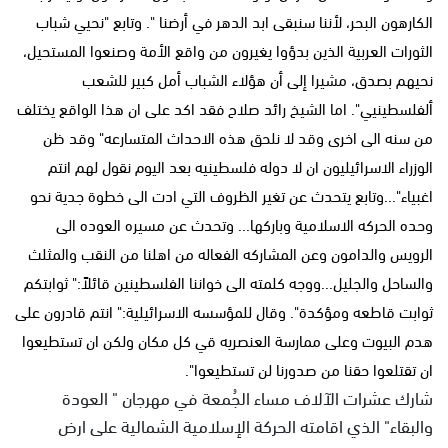
الكارهون البحر، لأننا سنبقى ابد الدهر في أرضنا ". وتابع "نحيي شباب
الثورات العربية الذين بدؤوا يغيرون من واقع الأمة وصنعوا المستحيل،
نحيهم بصدق، مشيرا إلى أن هؤلاء الشباب أمل كبير للشعب
ألفلسطينيي". اما الشيخ رائد صلاح فقد اكد على ان هذا الواقع يختلف
من سنه الى اخرى وقد لا نلحق هذه الاحداث المتسارعه" وقد ظن
الوزراء الاسرائيليون ان لا دوله فلسطينيه بعد اليوم نقول لهم انتم
اغبياء"...وتابع يتحدث عن تغير الظروف التي ادت الى خطوة جدية نحو
وحده الحركه الاسلامية وباركها... وتحدث عن مسيره العوده الى
الرويس والدامون وعن المشاركه الفعاله من اهلنا من النقب والمثلث
والساحل والجليل...ووجه كلمته الى خواننا الفلسطينين قائلاً:" ثوابتكم
ثوابت قاطعه ومؤكدة". وقال للمؤسسه الاسرائيلية:" انتم قادرون على
هدم البيوت وعلى ممارسة العنصريه قي كل مكان ولكن ان تستطيعوا
ان تقتلعوا حقنا من صدورنا لن تستطيعوا".
شارك عشرات الآلاف مساء الجُمعة في مهرجان " العودة
والبقاء" الذي اقامته الحركة الإسلامية الشمالية على ارض