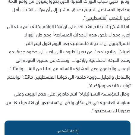
وتابع "نحيي شباب الثورات العربية الذين بدؤوا يغيرون من واقع الأمة
وصنعوا المستحيل، نحيهم بصدق، مشيرا إلى أن هؤلاء الشباب أمل
كبير للشعب ألفلسطينيي".
اما الشيخ رائد صلاح فقد اكد على ان هذا الواقع يختلف من سنه الى
اخرى وقد لا نلحق هذه الاحداث المتسارعه" وقد ظن الوزراء
الاسرائيليون ان لا دوله فلسطينيه بعد اليوم نقول لهم انتم
اغبياء"...وتابع يتحدث عن تغير الظروف التي ادت الى خطوة جدية نحو
وحده الحركه الاسلامية وباركها... وتحدث عن مسيره العوده الى
الرويس والدامون وعن المشاركه الفعاله من اهلنا من النقب والمثلث
والساحل والجليل...ووجه كلمته الى خواننا الفلسطينين قائلاً:" ثوابتكم
ثوابت قاطعه ومؤكدة".
وقال للمؤسسه الاسرائيلية:" انتم قادرون على هدم البيوت وعلى
ممارسة العنصريه قي كل مكان ولكن ان تستطيعوا ان تقتلعوا حقنا من
صدورنا لن تستطيعوا".
إذاعة الشمس