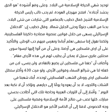
توحيد شقي الحركة الإسلامية في البلاد. وعلى وقع أنشودة "هو الحق
يحشد أجناده"، افتتح مهرجان العودة، ثم رحب نائب رئيس الحركة
الإسلامية الشيخ كمال خطيب بالجماهير التي شاركت من شتى البلاد،
بدءا من النقب جنوبًا وحتى الجليل شمالا. وقال خطيب إن: "الاحتلال
الإسرائيلي يسعى من خلال قوانين عنصرية مصادرة ذاكرتنا الفلسطينية،
ولكننا نقول إننا سنبقى نعلم أبناءنا ونغرس فيهم حب الوطن، والتأكيد
على أن ارض فلسطين هي أرضنا، وعلى أن من أتوا إليها ليسوا سوى
محتلين عابري سبيل لا يمكن أن يطيب لهم في هذه الأرض مقام" .
وأضاف أن "حقنا في فلسطين لن يضيع بالتقادم، ولن ينسى، لان من
كفله لنا هي شرائع السماء وقوانين الأرض، ولو مرت 630 وأكثر ستظل
فلسطين ارض ووطن الشعب الفلسطيني لوحده، أبناء شعبنا في
الشتات واللجوء، لا بد أن يعودوا يومًا إلى ديارهم، ونؤكد أن لا نكبة بعد
اليوم ". وأشار إلى أن الثورات العربية وخاصة تلك التي أطاحت بحسني
مبارك، كلها تصب في صالح الأمة الإسلامية وقضية فلسطين على
وجه الخصوص، لافتا إلى أن الخاسر الأكبر هو الاحتلال الإسرائيلي.