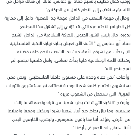
ورحب كمال خطيب بالشيخ حماد أبو دعابس، قائلا "إن هناك مراحل من
التنسيق ستفضي إلى التحام كامل بين الحركتين".
وقال إن مهمة الشعب في الداخل مهمة جدا للقصية، داعيًا إلى محاربة
كل الظواهر الاجتماعية التي قد تؤدي إلى تشقق هذا المجتمع.
بدوره، قال رئيس الشق الجنوبي للحركة السلامية في الداخل الشيخ
حماد أبو دعابس إن " الأمة الآن تعيش بداية نهاية النكبة الفلسطينية،
التي بدأت من تشرذم الأمة، حيث بدا الشعب يلتحم خلف قضيته
وكذلك الأمة الإسلامية كلها بدأت تتعافى، ولعل كلمتها تجتمع، ثم
نفرح بنصر الله".
وأضاف "نحن دعاة وحدة على مستوى داخلنا الفلسطيني، ونحن ممن
يستبشرون باجتماع كلمة شعبنا بوحدة فصائله، ثم مستبشرون بالثورات
العربية، التي ستجعل من الشعوب عزيزة ".
وأوضح "النكبة التي تدلت بطرد شعبنا من قراه وتجمعاته ما زالت
مستمرة، وما يزال يحاط ضد أبناء شعبنا تشردا وتنكيلا وقمعا واقتلاعا
من الأرض، ونؤكد أننا هنا باقون منغرسون، وليشرب الكارهون البحر،
لأننا سنبقى ابد الدهر في أرضنا ".