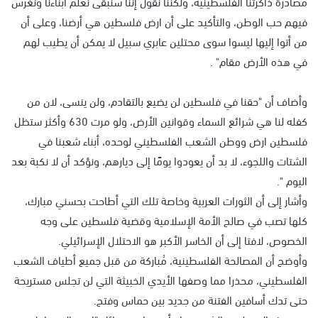
مصادرة ذاكرتنا الفلسطينية، ولكننا نقول إننا سنبقى نعلم أبناءنا ونغرس
فيهم حب الوطن، والتأكيد على أن ارض فلسطين هي أرضنا، وعلى أن
من أتوا إليها ليسوا سوى محتلين عابري سبيل لا يمكن أن يطيب لهم
في هذه الأرض مقام" .
وأضاف أن "حقنا في فلسطين لن يضيع بالتقادم، ولن ينسى، لان من
كفله لنا هي شرائع السماء وقوانين الأرض، ولو مرت 630 وأكثر ستظل
فلسطين ارض ووطن الشعب الفلسطيني لوحده، أبناء شعبنا في
الشتات واللجوء، لا بد أن يعودوا يومًا إلى ديارهم، ونؤكد أن لا نكبة بعد
اليوم ".
وأشار إلى أن الثورات العربية وخاصة تلك التي أطاحت بحسني مبارك،
كلها تصب في صالح الأمة الإسلامية وقضية فلسطين على وجه
الخصوص، لافتا إلى أن الخاسر الأكبر هو الاحتلال الإسرائيلي.
وأوضح أن المصالحة الفلسطينية، مُباركة من قبل جميع أطياف الشعب
الفلسطيني، محذرا مما وصفها الأيدي الخبيثة التي لن تجلس مستريحة
حتى تدك أسافين الفتنة من جديد بين حماس وفتح.