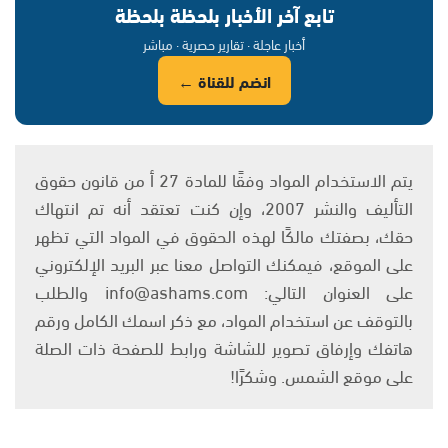
تابع آخر الأخبار بلحظة بلحظة
أخبار عاجلة · تقارير حصرية · مباشر
انضم للقناة ←
يتم الاستخدام المواد وفقًا للمادة 27 أ من قانون حقوق
التأليف والنشر 2007، وإن كنت تعتقد أنه تم انتهاك
حقك، بصفتك مالكًا لهذه الحقوق في المواد التي تظهر
على الموقع، فيمكنك التواصل معنا عبر البريد الإلكتروني
على العنوان التالي: info@ashams.com والطلب
بالتوقف عن استخدام المواد، مع ذكر اسمك الكامل ورقم
هاتفك وإرفاق تصوير للشاشة ورابط للصفحة ذات الصلة
على موقع الشمس. وشكرًا!