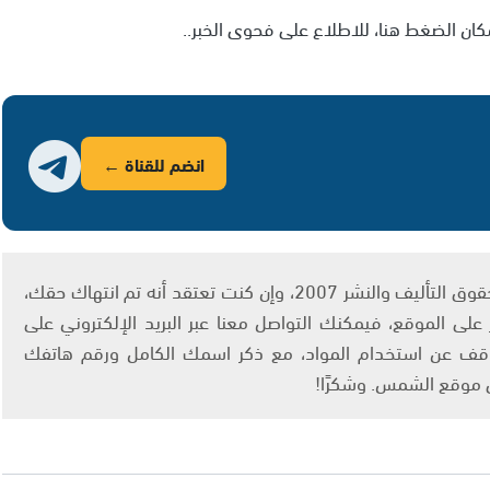
ان الضغط هنا، للاطلاع على فحوى الخبر..
انضم للقناة ←
يتم الاستخدام المواد وفقًا للمادة 27 أ من قانون حقوق التأليف والنشر 2007، وإن كنت تعتقد أنه تم انتهاك حقك،
لى الموقع، فيمكنك التواصل معنا عبر البريد الإلكتروني على
info@ashams.c والطلب بالتوقف عن استخدام المواد، مع ذكر اسمك الكامل ورقم هاتفك
ى موقع الشمس. وشكرًا!