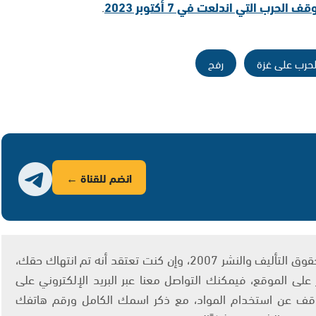
ف الحرب التي اندلعت في 7 أكتوبر 2023
.
لحرب على غزة
رفح
انضم للقناة ←
يتم الاستخدام المواد وفقًا للمادة 27 أ من قانون حقوق التأليف والنشر 2007، وإن كنت تعتقد أنه تم انتهاك حقك،
لى الموقع، فيمكنك التواصل معنا عبر البريد الإلكتروني على
info@ashams.c والطلب بالتوقف عن استخدام المواد، مع ذكر اسمك الكامل ورقم هاتفك