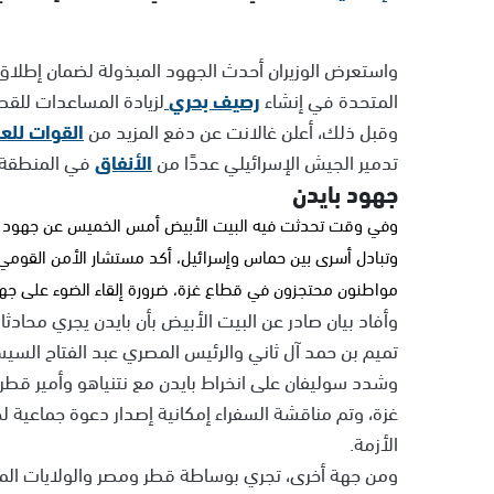
واستعرض الوزيران أحدث الجهود المبذولة لضمان إطلاق س
المتحدة في إنشاء
رصيف بحري
لزيادة المساعدات للقط
وقبل ذلك، أعلن غالانت عن دفع المزيد من
القوات للعم
تدمير الجيش الإسرائيلي عددًا من
الأنفاق
في المنطقة، 
جهود بايدن
وفي وقت تحدثت فيه البيت الأبيض أمس الخميس عن جهود الر
مواطنون محتجزون في قطاع غزة، ضرورة إلقاء الضوء على جهو
وأفاد بيان صادر عن البيت الأبيض بأن بايدن يجري محادثا
تميم بن حمد آل ثاني والرئيس المصري عبد الفتاح الس
وشدد سوليفان على انخراط بايدن مع نتنياهو وأمير قط
غزة، وتم مناقشة السفراء إمكانية إصدار دعوة جماعية 
الأزمة.
ومن جهة أخرى، تجري بوساطة قطر ومصر والولايات الم