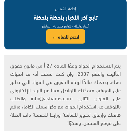
إذاعة الشمس
تابع آخر الأخبار بلحظة بلحظة
أخبار عاجلة · تقارير حصرية · مباشر
انضم للقناة ←
يتم الاستخدام المواد وفقًا للمادة 27 أ من قانون حقوق
التأليف والنشر 2007، وإن كنت تعتقد أنه تم انتهاك
حقك، بصفتك مالكًا لهذه الحقوق في المواد التي تظهر
على الموقع، فيمكنك التواصل معنا عبر البريد الإلكتروني
على العنوان التالي: info@ashams.com والطلب
بالتوقف عن استخدام المواد، مع ذكر اسمك الكامل ورقم
هاتفك وإرفاق تصوير للشاشة ورابط للصفحة ذات الصلة
على موقع الشمس. وشكرًا!