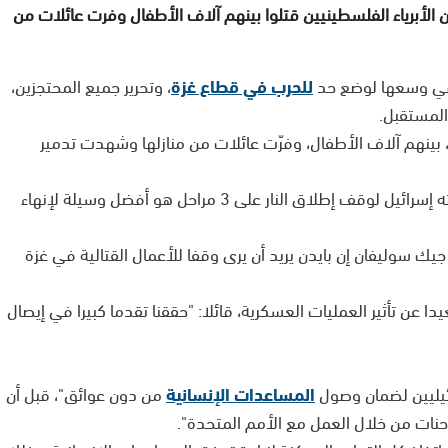
ن الأبرياء الفلسطينيين قتلوا بينهم آلاف الأطفال وفرت عائلات من
ا في وسعها لوضع حد
للحرب في قطاع غزة
، وتحرير جميع المحتجزين،
المستقبل.
ا، بينهم آلاف الأطفال، وفرّت عائلات من منازلها وشهدت تدمير
وقال الرئيس الأميركي إنه يؤمن بأن الاقتراح الذي قدمته إسرائيل لوقف إطلاق النار على 3 مراحل هو أفضل وسيلة لإنهاء
ك سوليفان إن بايدن يريد أن يرى وقفا للأعمال القتالية في غزة
 تأثير العمليات العسكرية، قائلا: "حققنا تقدما كبيرا في إيصال
ائيليين لضمان وصول
المساعدات الإنسانية
من دون عوائق"، قبل أن
نات من خلال العمل مع الأمم المتحدة".