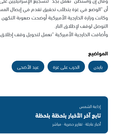
وقال إن واشنطن "تعمل بجد" لتشجيع الإسرائيليين على ا
أن "الوضع في غزة يتطلب تحقيق تقدم في إيصال المسا
وكانت وزارة الخارجية الأميركية أوضحت صعوبة التكهن 
التوصل لوقف لإطلاق النار.
وأضافت الخارجية الأميركية "نعمل لتحويل وقف إطلاق النا
المواضيع
بايدن
الحرب على غزة
عيد الأضحى
إذاعة الشمس
تابع آخر الأخبار بلحظة بلحظة
أخبار عاجلة · تقارير حصرية · مباشر