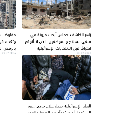
زاهر الكاشف: حماس أبدت مرونة في
مفاوضات ا
ملفي السلاح والموظفين.. لكن لا أتوقع
وتقدم في
اختراقًا قبل الانتخابات الإسرائيلية
بالرفض ال
29.07.2026
30.07.2026
العليا الإسرائيلية تحيل علاج مرضى غزة
إلى "دول أخرى" بدلًا من الضفة والقدس