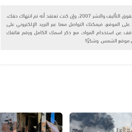
يتم الاستخدام المواد وفقًا للمادة 27 أ من قانون حقوق التأليف والنشر 2007، وإن كنت تعتقد أنه تم انتهاك حقك،
لى الموقع، فيمكنك التواصل معنا عبر البريد الإلكتروني على
info@ashams.c والطلب بالتوقف عن استخدام المواد، مع ذكر اسمك الكامل ورقم هاتفك
ى موقع الشمس. وشكرًا!