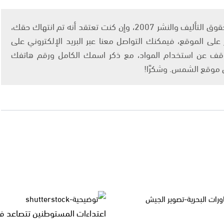
يتم الاستخدام المواد وفقًا للمادة 27 أ من قانون حقوق التأليف والنشر 2007، وإن كنت تعتقد أنه تم انتهاك حقك،
لى الموقع، فيمكنك التواصل معنا عبر البريد الإلكتروني على
info@ashams.c والطلب بالتوقف عن استخدام المواد، مع ذكر اسمك الكامل ورقم هاتفك
ى موقع الشمس. وشكرًا!
اعتداءات المستوطنين تتصاعد ف