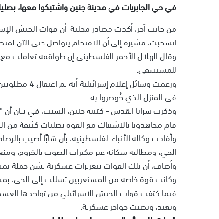
في حي الجابريات في مدينة جنين واشتبكوا معها، بصليا
من جانب آخر، أكدت مصادر محلية أن قوات الجيش الإ
انسحبت، مشيرة إلى أن الاقتحام يتواصل حتى الآن لمنطق
للمستشفى.
وزعمت وسائل إع
في المنزل الذي حُوصروا به.
وذكرت سرايا القدس - كتيبة جنين، السبت، في بيان أن "
قام مجاهدونا بالاشتباك مع القوة بصليات كثيفة من ال
وأفادت وكالة الأنباء الفلسطينية، بأن شابًا أصيب بال
الحي، ومطالبة سكانه عبر مكبرات الصوت بالخروج، ومن
وأضاف، أن تلك القوات بتعزيزات عسكرية تشن حملة تم
وكانت قوة خاصة من المستعربين تسللت إلى الحي، بم
فيما كثفت قوات الجيش الإسرائيلي من تواجدها العسكر
ويعبد، ونصبت حواجز عسكرية.
قوات الجيش تدهم مبنى في نابلس