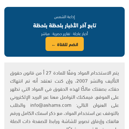
إذاعة الشمس
تابع آخر الأخبار بلحظة بلحظة
أخبار عاجلة · تقارير حصرية · مباشر
انضم للقناة ←
يتم الاستخدام المواد وفقًا للمادة 27 أ من قانون حقوق
التأليف والنشر 2007، وإن كنت تعتقد أنه تم انتهاك
حقك، بصفتك مالكًا لهذه الحقوق في المواد التي تظهر
على الموقع، فيمكنك التواصل معنا عبر البريد الإلكتروني
على العنوان التالي: info@ashams.com والطلب
بالتوقف عن استخدام المواد، مع ذكر اسمك الكامل ورقم
هاتفك وإرفاق تصوير للشاشة ورابط للصفحة ذات الصلة
على موقع الشمس. وشكرًا!