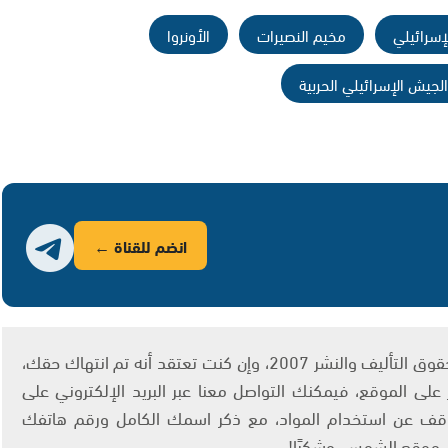
إسرائيلي
مخيم النصيرات
الأونروا
لجيش الإسرائيلي الحربية
انضم للقناة ←
يتم الاستخدام المواد وفقًا للمادة 27 أ من قانون حقوق التأليف والنشر 2007، وإن كنت تعتقد أنه تم انتهاك حقك،
لى الموقع، فيمكنك التواصل معنا عبر البريد الإلكتروني على
info@ashams.c والطلب بالتوقف عن استخدام المواد، مع ذكر اسمك الكامل ورقم هاتفك
ى موقع الشمس. وشكرًا!