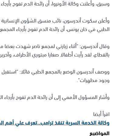
وسبق، وأعلنت وكالة الأونروا، أن رائحة الدم تفوح بأرج
وأعلن سكوت أندرسون، نائب منسق الشؤون الإنسانية ونا
الطبي في خان يونس، أن رائحة الدم تفوح بأرجاء المجم
وقال أندرسون: "أثناء زيارتي لمجمع ناصر شهدت بعضا من
بالقطاع، لقد رأيت أطفالا صغارا مبتوري الأطراف، وآخري
ووصف أندرسون الوضع بالمجمع الطبي قائلا: "استقبل ا
وجود مطهرات".
وأشار المسؤول الأممي إلى أن رائحة الدم تفوح بأرجاء
اقرأ أيضا
وكالة الخدمة السرية تنقذ ترامب..تعرف علي أهم الح
المواضيع