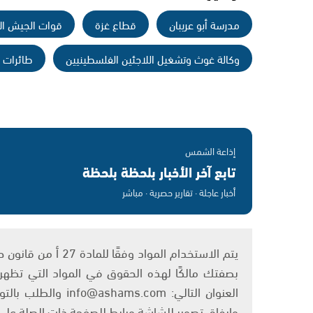
مدرسة أبو عريبان
قطاع غزة
قوات الجيش ال
وكالة غوث وتشغيل اللاجئين الفلسطينيين
طائرات ا
إذاعة الشمس
تابع آخر الأخبار بلحظة بلحظة
أخبار عاجلة · تقارير حصرية · مباشر
بصفتك مالكًا لهذه الحقوق في المواد التي تظهر ع
العنوان التالي: om
وإرفاق تصوير للشاشة ورابط للصفحة ذات الصلة عل