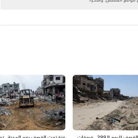
غزة تحت القصف لليوم الـ299.. خروقات
غزة تحت القصف رغم الهدنة.. ت