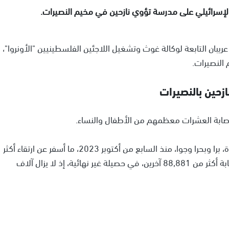
ريبان التابعة لوكالة غوث وتشغيل اللاجئين الفلسطينيين "الأونروا"،
 النصيرات.
وتواصل قوات الجيش الإسرائيلي عدوانها على قطاع غزة، برا وبحرا وجوا، منذ السابع من أكتوبر 2023، ما أسفر عن ارتقاء أكثر
من 38,584 مواطنا، أغلبيتهم من النساء والأطفال، وإصابة أكثر من 88,881 آخرين، في حصيلة غير نهائية، إذ لا يزال آلاف