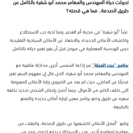
تحولت حياة المهندس والمغامر محمد أبو شقرة بالكامل عن
طريق الصدفة.. فما هي قصته؟
نشأ "أبو شقرة" في مدينة أم الفحم، ونما لديه حب الاستطلاع
واكتشاف الأماكن الجديدة، والابتعاد عن الأماكن السياحية التقليدية،
درس الهندسة المعمارية في ميونخ قبل أن يقرر تغيير حياته بالكامل.
برنامج "بيت العيلة"
عبر إذاعة الشمس، أجرى مداخلة هاتفية مع
المهندس والمغامر محمد أبو شقرة، الذي قال إن مفهوم السفر تغير
قديمًا عن الماضي، حيث لم يعد من الضروري زيارة الأماكن المعروفة
التي تكلف الكثير من الأموال، بينما أصبح بإمكان الشخص تحديد تكلفة
سفره عن طريق وضع برنامج معين لزيارة أماكن جديدة والتمتع
بالطبيعة.
وتابع: "أفضل الأماكن اكتشفتها عن طريق الصدفة، وانتقلت من
مغامرة لمغامرة أخرى، وحب الاستطلاع يدفع لخوض مزيد من