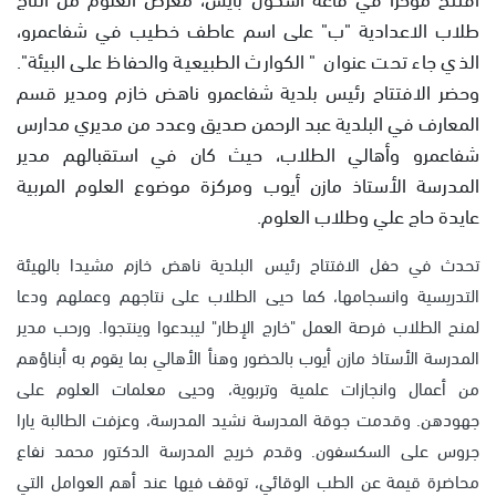
طلاب الاعدادية "ب" على اسم عاطف خطيب في شفاعمرو،
الذي جاء تحت عنوان " الكوارث الطبيعية والحفاظ على البيئة".
وحضر الافتتاح رئيس بلدية شفاعمرو ناهض خازم ومدير قسم
المعارف في البلدية عبد الرحمن صديق وعدد من مديري مدارس
شفاعمرو وأهالي الطلاب، حيث كان في استقبالهم مدير
المدرسة الأستاذ مازن أيوب ومركزة موضوع العلوم المربية
عايدة حاج علي وطلاب العلوم.
تحدث في حفل الافتتاح رئيس البلدية ناهض خازم مشيدا بالهيئة
التدريسية وانسجامها، كما حيى الطلاب على نتاجهم وعملهم ودعا
لمنح الطلاب فرصة العمل "خارج الإطار" ليبدعوا وينتجوا. ورحب مدير
المدرسة الأستاذ مازن أيوب بالحضور وهنأ الأهالي بما يقوم به أبناؤهم
من أعمال وانجازات علمية وتربوية، وحيى معلمات العلوم على
جهودهن. وقدمت جوقة المدرسة نشيد المدرسة، وعزفت الطالبة يارا
جروس على السكسفون. وقدم خريج المدرسة الدكتور محمد نفاع
محاضرة قيمة عن الطب الوقائي، توقف فيها عند أهم العوامل التي