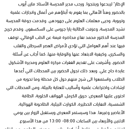
الإطار" ليبدعوا وينتجوا. ورحب مدير المدرسة الأستاذ مازن أيوب
بالحضور وهنأ الأهالي بما يقوم به أبناؤهم من أعمال وانجازات علمية
وتربوية، وحيى معلمات العلوم على جهودهن. وقدمت جوقة المدرسة
نشيد المدرسة، وعزفت الطالبة يارا جروس على السكسفون. وقدم خريج
المدرسة الدكتور محمد نفاع محاضرة قيمة عن الطب الوقائي، توقف
فيها عند أهم العوامل التي تؤدي لأمراض العصر السرطان والقلب
والسكري، وكيفية الابتعاد عنها والوقاية منها، كما أجاب عن أسئلة
الحضور، وأشرفت على تقديم الفقرات مركزة العلوم ومديرة الأشكول
عايدة حاج علي. وبعد ذلك تجول الحضور بين المحطات التي أعدها
الطلاب واستمعوا الى شرح منهم حول كل محطة وما تحويه من
ارشادات واختراعات علمية وأساليب للعناية بالبيئة، ومن المحطات التي
احتوى عليها المعرض: حريق الكرمل، الهواتف الخلوية، الطاقة
الشمسية، النفايات الخطيرة، الكوارث البيئية، الطاحونة الهوائية،
الأعاصير وغيرها. هذا وسيستمر المعرض ويستقبل الزوار بين يومي
الاثنين والأربعاء بين الساعات 08:00- 13:00 من هذا الأسبوع.
افتتح مؤخرا في قاعة أشكول بايس، معرض العلوم من انتاج