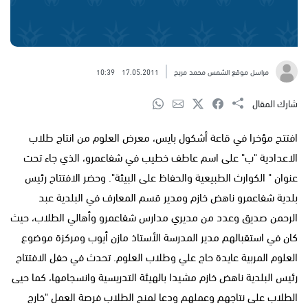
مراسل موقع الشمس محمد مريح
17.05.2011
10:39
شارك المقال
افتتح مؤخرا في قاعة أشكول بايس، معرض العلوم من انتاج طلاب
الاعدادية "ب" على اسم عاطف خطيب في شفاعمرو، الذي جاء تحت
عنوان " الكوارث الطبيعية والحفاظ على البيئة". وحضر الافتتاح رئيس
بلدية شفاعمرو ناهض خازم ومدير قسم المعارف في البلدية عبد
الرحمن صديق وعدد من مديري مدارس شفاعمرو وأهالي الطلاب، حيث
كان في استقبالهم مدير المدرسة الأستاذ مازن أيوب ومركزة موضوع
العلوم المربية عايدة حاج علي وطلاب العلوم. تحدث في حفل الافتتاح
رئيس البلدية ناهض خازم مشيدا بالهيئة التدريسية وانسجامها، كما حيى
الطلاب على نتاجهم وعملهم ودعا لمنح الطلاب فرصة العمل "خارج