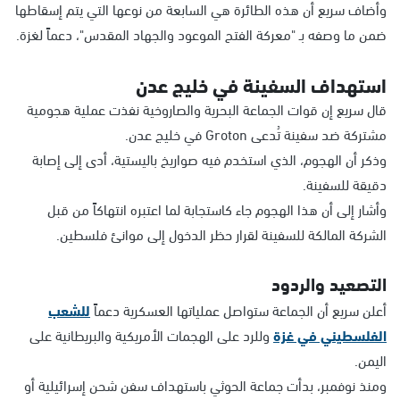
وأضاف سريع أن هذه الطائرة هي السابعة من نوعها التي يتم إسقاطها
ضمن ما وصفه بـ "معركة الفتح الموعود والجهاد المقدس"، دعماً لغزة.
استهداف السفينة في خليج عدن
قال سريع إن قوات الجماعة البحرية والصاروخية نفذت عملية هجومية
مشتركة ضد سفينة تُدعى Groton في خليج عدن.
وذكر أن الهجوم، الذي استخدم فيه صواريخ باليستية، أدى إلى إصابة
دقيقة للسفينة.
وأشار إلى أن هذا الهجوم جاء كاستجابة لما اعتبره انتهاكاً من قبل
الشركة المالكة للسفينة لقرار حظر الدخول إلى موانئ فلسطين.
التصعيد والردود
أعلن سريع أن الجماعة ستواصل عملياتها العسكرية دعماً
للشعب
الفلسطيني في غزة
وللرد على الهجمات الأمريكية والبريطانية على
اليمن.
ومنذ نوفمبر، بدأت جماعة الحوثي باستهداف سفن شحن إسرائيلية أو