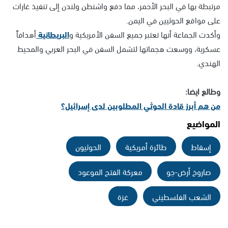
مرتبطة بها في البحر الأحمر، مما دفع واشنطن ولندن إلى تنفيذ غارات
على مواقع الحوثيين في اليمن.
وأكدت الجماعة أنها تعتبر جميع السفن الأمريكية و
البريطانية
أهدافاً
عسكرية، ووسعت هجماتها لتشمل السفن في البحر العربي والمحيط
الهندي.
وطالع ايضا:
من هم أبرز قادة الحوثي المطلوبين لدى إسرائيل؟
المواضيع
إسقاط
طائرة أمريكية
الحوثيون
صاروخ أرض-جو
معركة الفتح الموعود
الشعب الفلسطيني
غزة