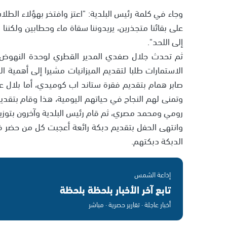
وجاء في كلمة رئيس البلدية: "اعتز وافتخر بهؤلاء الطل
على بقائنا متجذرين، يريدوننا سقاة ماء وحطابين ولكن
إلى اللحد".
ثم تحدث جلال صفدي المدير القطري لوحدة النهوض با
الاستمارات طلبا لتقديم الميزانيات مشيرا إلى أهمية 
صابر همام بتقديم فقرة ستاند اب كوميدي، أما بلال 
وتمنى لهم النجاح في حياتهم اليومية، هذا وقام بتق
رومي ومحمد مصري، ثم قام رئيس البلدية وآخرون بتوزيع
وانتهى الحفل بتقديم دبكة رائعة أعجبت كل من حضر في
الدبكة دبكتهم.
إذاعة الشمس
تابع آخر الأخبار بلحظة بلحظة
أخبار عاجلة · تقارير حصرية · مباشر