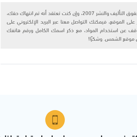
يتم الاستخدام المواد وفقًا للمادة 27 أ من قانون حقوق التأليف والنشر 2007، وإن كنت تعتقد أنه تم انتهاك حقك،
لى الموقع، فيمكنك التواصل معنا عبر البريد الإلكتروني على
info@ashams.c والطلب بالتوقف عن استخدام المواد، مع ذكر اسمك الكامل ورقم هاتفك
ى موقع الشمس. وشكرًا!