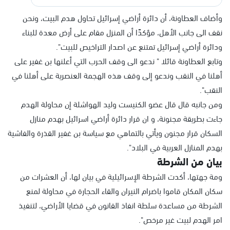
وأضاف العطاونة، أن دائرة أراضي إسرائيل تحاول هدم البيت، ونحن
نقف الى جانب الأهل، مؤكدًا أن المنزل مقام على أرض معدة للبناء
ودائرة أراضي إسرائيل تمتنع عن اصدار التراخيص للبيت".
وتابع العطاونة قائلا " ندعو الى وقف الحرب التي أعلنها بن غفير على
أهلنا في النقب وندعو إلى وقف هذه الهجمة العنصرية على أهلنا في
النقب".
ومن جانبه قال قال عضو الكنيست وليد الهواشلة إن محاولة الهدم
جاءت بطريقة مجنونة، و ان قرار دائرة أراضي اسرائيل بهدم منازل
السكان قرار مجنون ويأتي بالتماهي مع سياسة بن غفير القذرة والفاشية
بهدم المنازل العربية في البلاد".
بيان من الشرطة
ومة جهتها، أكدت الشرطة الإسرائيلية في بيان لها، أن العشرات من
سكان المكان قاموا باضرام النيران والقاء الحجارة في محاولة لمنع
الشرطة من مساعدة سلطة انفاذ القانون في قضايا الأراضي، لتنفيذ
امر الهدم لبيت غير مرخص".