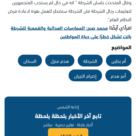
وقال المتحدث بلسان الشرطة " انه في حال لم يستجب المتجمهرين
لتعليمات رجال الشرطة فان الشرطة ستضطر للعمل بقوة لاعادة فرض
النظام العام".
اقرأ\ي أيضًا|
محمد صبح: الممارسات العدائية والقمعية للشرطة
باتت تشكل خطرًا على حياة المواطنين
المواضيع
أم بطين
الشرطة
هدم منزل
السكان
أمر هدم
إضرام النيران
إذاعة الشمس
تابع آخر الأخبار بلحظة بلحظة
أخبار عاجلة · تقارير حصرية · مباشر
انضم للقناة ←