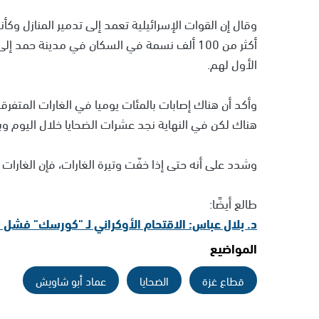
وقال إن القوات الإسرائيلية تعمد إلى تدمير المنازل وكأ
أكثر من 100 ألف نسمة في السكان في مدينة ح
الأول لهم.
وأكد أن هناك إصابات بالمئات يوميا في الغارات المتفرق
هناك لكن في النهاية نجد عشرات الضحايا خلال اليوم وبالأمس
وشدد على أنه حتى إذا خفّت وتيرة الغارات، فإن الغارات
طالع أيضًا:
د. بلال عباس: الاقتحام الأوكراني لـ "كورسك" فش
المواضيع
قطاع غزة
الضحايا
عماد أبو شاويش