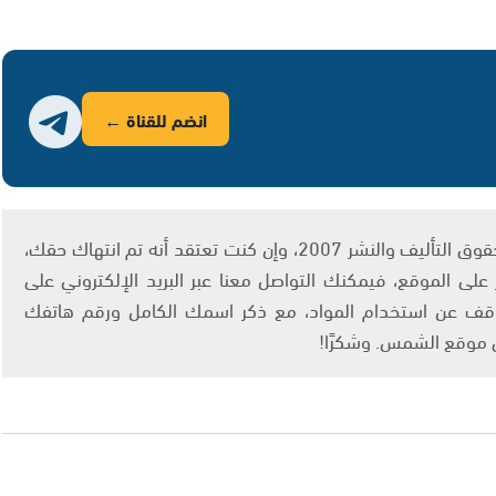
انضم للقناة ←
يتم الاستخدام المواد وفقًا للمادة 27 أ من قانون حقوق التأليف والنشر 2007، وإن كنت تعتقد أنه تم انتهاك حقك،
لى الموقع، فيمكنك التواصل معنا عبر البريد الإلكتروني على
info@ashams.c والطلب بالتوقف عن استخدام المواد، مع ذكر اسمك الكامل ورقم هاتفك
ى موقع الشمس. وشكرًا!