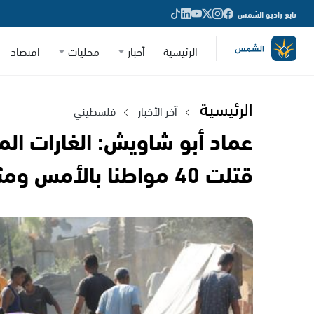
تابع راديو الشمس
الرئيسية
أخبار
محليات
اقتصاد
الرئيسية
آخر الأخبار
فلسطيني
عماد أبو شاويش: الغارات ال
قتلت 40 مواطنا بالأمس ومئات الضحايا يسقطون يوميا