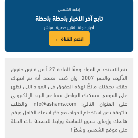
إذاعة الشمس
تابع آخر الأخبار بلحظة بلحظة
أخبار عاجلة · تقارير حصرية · مباشر
انضم للقناة ←
يتم الاستخدام المواد وفقًا للمادة 27 أ من قانون حقوق
التأليف والنشر 2007، وإن كنت تعتقد أنه تم انتهاك
حقك، بصفتك مالكًا لهذه الحقوق في المواد التي تظهر
على الموقع، فيمكنك التواصل معنا عبر البريد الإلكتروني
على العنوان التالي: info@ashams.com والطلب
بالتوقف عن استخدام المواد، مع ذكر اسمك الكامل ورقم
هاتفك وإرفاق تصوير للشاشة ورابط للصفحة ذات الصلة
على موقع الشمس. وشكرًا!