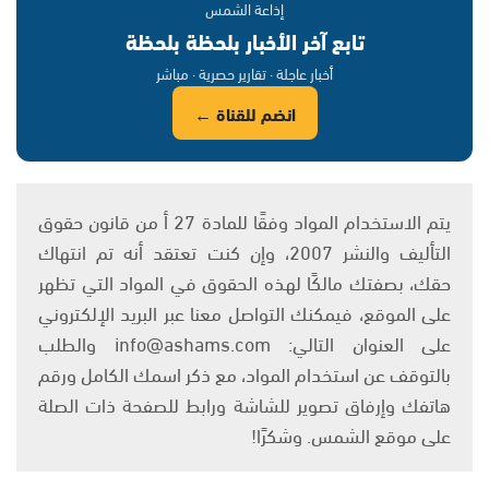
إذاعة الشمس
تابع آخر الأخبار بلحظة بلحظة
أخبار عاجلة · تقارير حصرية · مباشر
انضم للقناة ←
يتم الاستخدام المواد وفقًا للمادة 27 أ من قانون حقوق
التأليف والنشر 2007، وإن كنت تعتقد أنه تم انتهاك
حقك، بصفتك مالكًا لهذه الحقوق في المواد التي تظهر
على الموقع، فيمكنك التواصل معنا عبر البريد الإلكتروني
على العنوان التالي: info@ashams.com والطلب
بالتوقف عن استخدام المواد، مع ذكر اسمك الكامل ورقم
هاتفك وإرفاق تصوير للشاشة ورابط للصفحة ذات الصلة
على موقع الشمس. وشكرًا!